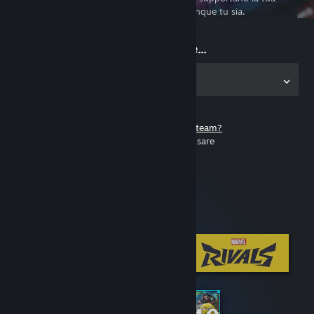
esperienza di gioco su PC ovunque tu sia.
Inizia a giocare...
Scarica l'applicazione per PC
Non hai un account di Steam?
È gratuito e facile da usare