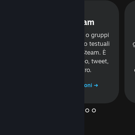
Chat di Steam
Comunica con amici o gruppi
tramite canali vocali o testuali
senza mai lasciare Steam. È
e
possibile inviare video, tweet,
à
GIF e molto altro.
i
Ulteriori informazioni