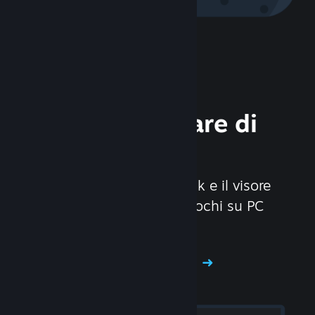
Scopri l'hardware di
Steam
Abbiamo creato Steam Deck e il visore
Valve Index per rendere i giochi su PC
ancora più divertenti.
Scopri l'hardware di Steam