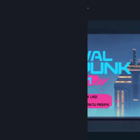
Login
Toko
Komunitas
Tentang
Bantuan
Ubah bahasa
Dapatkan Aplikasi Seluler Steam
Lihat situs web desktop
Difiturkan & Direkomendasikan