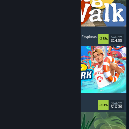
Big Walk
Petualangan
, Dunia Terbuka
, Kampanye Co-Op
, Eksplorasi
$19.99
-25%
$14.99
Dirilis: 4 Agu 2026
Waterpark Simulator
Simulasi
, Manajemen
, Pemain Tunggal
, Co-op
$12.99
-20%
$10.39
Dirilis: 31 Jul 2026