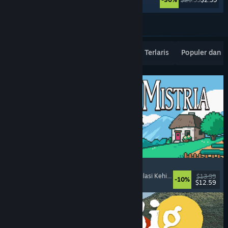
Lebih banyak lagi
Rilisan Terbaru Terpopuler
Penjualan Terlaris
Populer dan 
Fields of Mistria
Simulasi Pertanian
, Simulasi Kencan
, RPG
, Simulasi Kehidupan
$13.99
-10%
$12.59
Dirilis: 5 Agu 2026