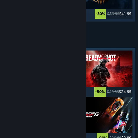
$59.99
$23.99
$59.99
$41.99
-60%
-30%
Lebih banyak lagi
GAME
KEJAHATAN
Tag yang Difiturkan
$11.99
$9.59
$49.99
$24.99
-20%
-50%
$19.99
$13.99
$29.99
$2.99
-30%
-90%