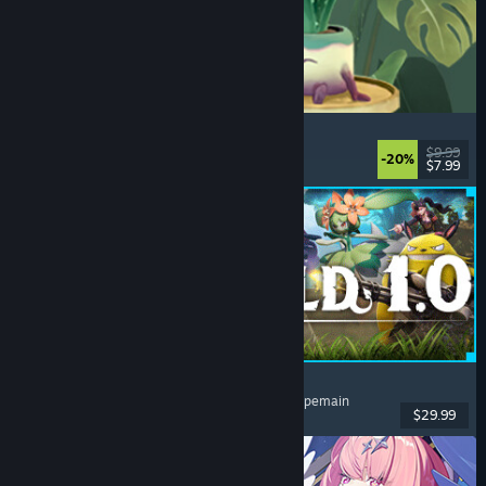
Leafy Corner
Nyaman
, Kasual
, Simulasi
, Manajemen
$9.99
-20%
$7.99
Dirilis: 30 Jul 2026
Palworld
Dunia Terbuka
, Survival
, Kolektor Makhluk
, Multipemain
$29.99
Dirilis: 9 Jul 2026