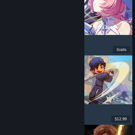
Zenless Zone Zero
Anime
, F2P
, Aksi
, Lucu
Gratis
Dirilis: 16 Jun 2026
Super Battle Golf
Multipemain
, Co-Op Online
, Co-op
, Olahraga
$12.99
Dirilis: 19 Feb 2026