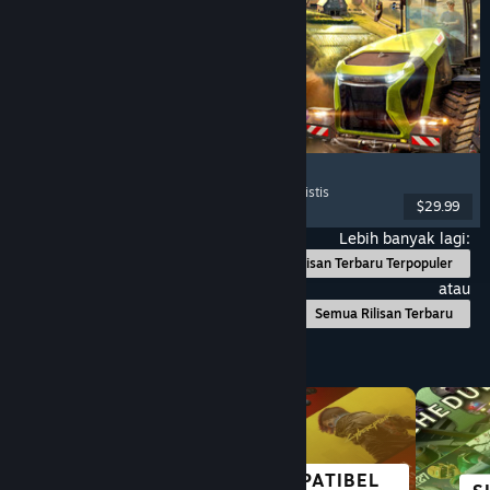
Farming Simulator 25
Simulasi
, Simulasi Pertanian
, Multipemain
, Realistis
$29.99
Dirilis: 12 Nov 2024
Lebih banyak lagi:
Rilisan Terbaru Terpopuler
atau
Semua Rilisan Terbaru
Telusuri Berdasarkan Kategori
KOMPATIBEL