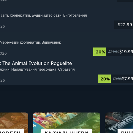
світі
, Кооператив
, Будівництво бази
, Виготовлення
$22.99
026
 Мережевий кооператив
, Відпочинок
$19.9
-20%
$24.99
2026
: The Animal Evolution Roguelite
варини
, Налаштування персонажа
, Стратегія
$7.9
-20%
$9.99
026
Н
МІСТО