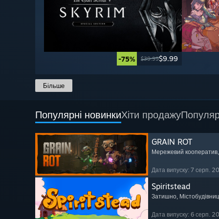
$9.99
-75%
$39.99
Більше
Популярні новинки
Хіти продажу
Популяр
GRAIN ROT
Мережевий кооператив
Дата випуску: 7 серп. 2
Spiritstead
Затишно
, Містобудівни
Дата випуску: 6 серп. 2