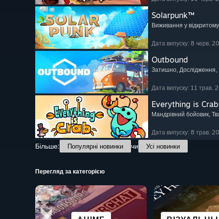
Solarpunk™
Виживання у відкритому 
Дата випуску: 8 черв. 2
Outbound
Затишно
, Дослідження
,
Дата випуску: 11 трав. 
Everything is Crab
Мандрівний бойовик
, Т
Дата випуску: 8 трав. 2
Більше:
чи
Популярні новинки
Усі новинки
Перегляд за категорією