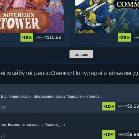
$16.99
-15%
-25%
$19.99
$2
Більше
ні майбутні релізи
Знижки
Популярні з вільним д
, Від першої особи
, Виживання і жахи
, Мандрівний бойовик
$8.9
-10%
$9.99
026
цтво
, Інкрементальна гра
, Миловидно
$8.9
-10%
$9.99
026