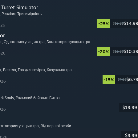
Turret Simulator
, Реалізм
, Тривимірність
$14.9
-25%
$19.99
026
or
т
, Однокористувацька гра
, Багатокористувацька гра
$10.3
-20%
$12.99
026
а
, Весело
, Гра для вечірок
, Казуальна гра
$6.7
-15%
$7.99
026
rk Souls
, Рольовий бойовик
, Битва
$19.99
026
агатокористувацька гра
, Від першої особи
$9.99
2026