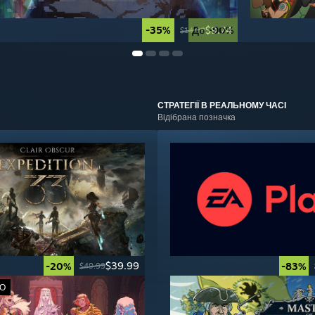
-35%
До -90%
$9.74
$14.99
СТРАТЕГІЇ
В РЕАЛЬНОМУ ЧАСІ
Відібрана позначка
$39.99
-20%
-83%
$49.99
О