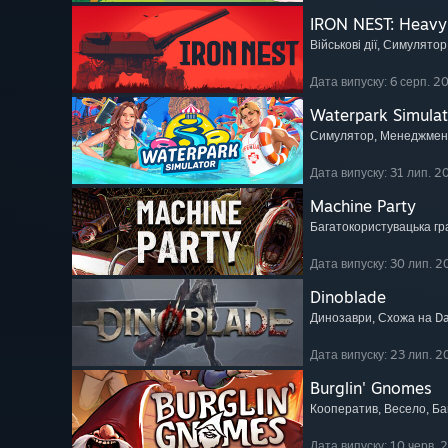
IRON NEST: Heavy 
Військові дії
, Симулятор
Дата випуску: 6 серп. 2
Waterpark Simulat
Симулятор
, Менеджмен
Дата випуску: 31 лип. 2
Machine Party
Багатокористувацька гр
Дата випуску: 30 лип. 2
Dinoblade
Динозаври
, Схожа на Da
Дата випуску: 23 лип. 2
Burglin' Gnomes
Кооператив
, Весело
, Б
Дата випуску: 10 черв. 