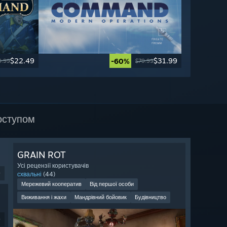
$22.49
$31.99
-60%
9.99
$79.99
оступом
GRAIN ROT
Усі рецензії користувачів
9
схвальні
(44)
Мережевий кооператив
Від першої особи
Виживання і жахи
Мандрівний бойовик
Будівництво
9