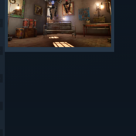
9
9
9