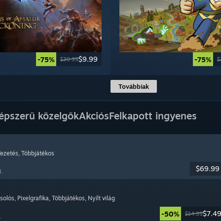
$9.99
-75%
-75%
$39.99
$
Továbbiak
épszerű közelgők
Akciós
Felkapott ingyenes
Vezetés
, Többjátékos
$69.99
8.
csolós
, Pixelgrafika
, Többjátékos
, Nyílt világ
$7.4
-50%
$14.99
.