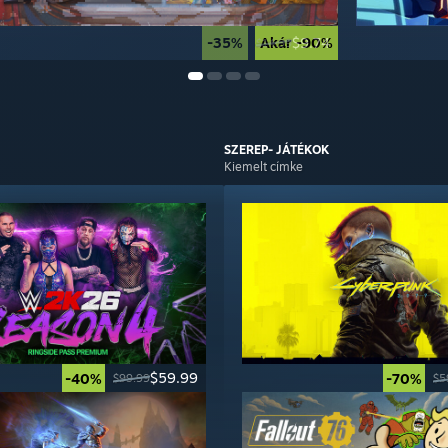
-35%
Akár -90%
$9.74
$14.99
SZEREP-
JÁTÉKOK
Kiemelt címke
$59.99
-40%
-70%
$99.99
$5