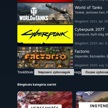
World of Tanks
Tankok
, Járműves harc
, 
Megjelent: 2021. ápr. 28
Cyberpunk 2077
Cyberpunk
, Nyílt világ
, 
Megjelent: 2020. dec. 9.
Factorio
Gépesítés
, Bázisépítés
, 
Megjelent: 2020. aug. 1
Továbbiak:
vagy
Népszerű újdonságok
Összes újdons
Böngészés kategória szerint
INGYEN