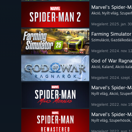
Marvel's Spider-M
Akció
, Nyílt világ
, Szupe
Megjelent: 2025. jan. 30
Farming Simulator
Szimuláció
, Gazdálkodás
Megjelent: 2024. nov. 12
God of War Ragn
Akció
, Kaland
, Akció-kal
Megjelent: 2024. szept. 
Marvel’s Spider-M
Nyílt világ
, Akció
, Szupe
Megjelent: 2022. nov. 18
Marvel’s Spider-
Nyílt világ
, Szuperhősök
,
Megjelent: 2022. aug. 1