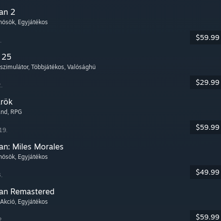
an 2
rhősök
, Egyjátékos
$59.99
.
 25
szimulátor
, Többjátékos
, Valósághű
$29.99
.
arök
and
, RPG
$59.99
19.
an: Miles Morales
rhősök
, Egyjátékos
$49.99
.
Man Remastered
 Akció
, Egyjátékos
$59.99
2.