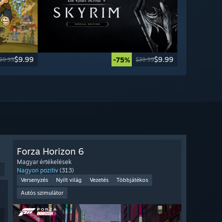
$9.99
$9.99
-75%
39.99
$39.99
Forza Horizon 6
Magyar értékelések
Nagyon pozitív
(313)
Versenyzés
Nyílt világ
Vezetés
Többjátékos
Autós szimulátor
9