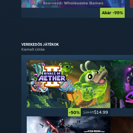
Akár -90%
Akár -75%
VEREKEDŐS
JÁTÉKOK
Kiemelt címke
$14.99
-50%
$29.99