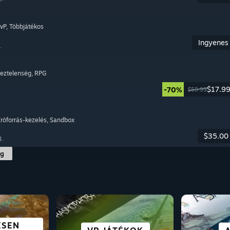
PvP
, Többjátékos
Ingyenes
.
Meztelenség
, RPG
$17.9
-70%
$59.99
Erőforrás-kezelés
, Sandbox
$35.00
4.
ág
ESEN
VÁ
SC