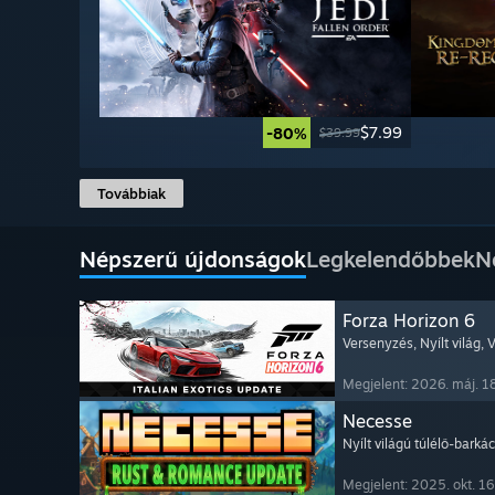
$7.99
-80%
$39.99
Továbbiak
Népszerű újdonságok
Legkelendőbbek
N
Forza Horizon 6
Versenyzés
, Nyílt világ
, 
Megjelent: 2026. máj. 1
Necesse
Nyílt világú túlélő-barká
Megjelent: 2025. okt. 16