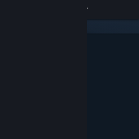
Войти
Магазин
Сообщество
Информация
Поддержка
Изменить язык
Скачать мобильное приложение Steam
Полная версия