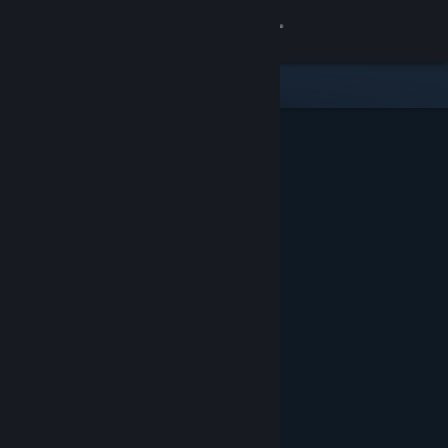
Iniciar sesión
Tienda
Comunidad
Acerca de
Soporte
Cambiar idioma
Descargar Steam Mobile
Ver versión clásica