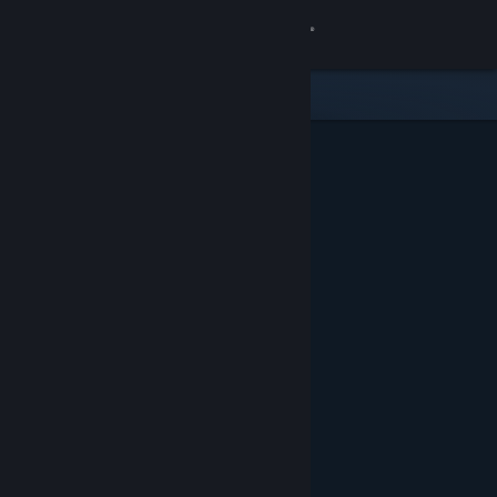
Iniciar sesión
Tienda
Comunidad
Acerca de
Soporte
Cambiar idioma
Obtener la aplicación de Steam Mobile
Ver versión clásica