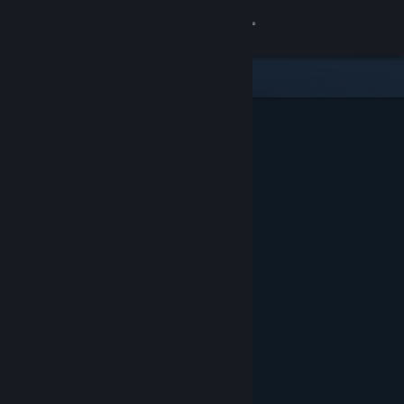
Σύνδεση
Κατάστημα
Κοινότητα
Σχετικά
Υποστήριξη
Αλλαγή γλώσσας
Αποκτήστε την εφαρμογή Steam για κινητές συσκευές
Προβολή ιστοσελίδας για υπολογιστές