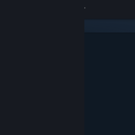
Log på
Butik
Fællesskab
Om
Support
Skift sprog
Hent Steam-mobilappen
Vis desktop-webside