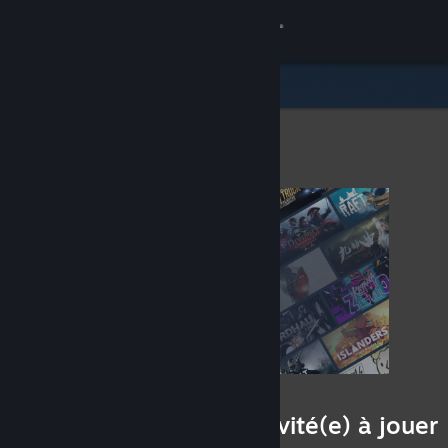
Se connecter
Magasin
Communauté
À propos
Support
Changer la langue
Télécharger l'application mobile Steam
Voir version ordi. du site
Une personne vous a invité(e) à jouer