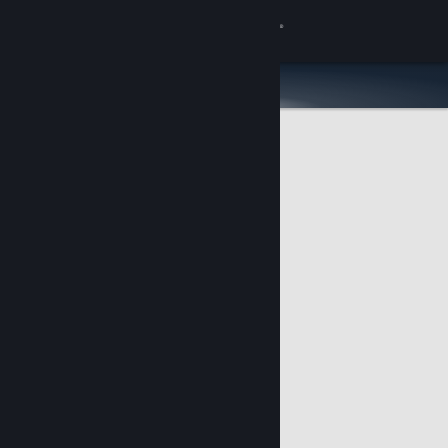
Iniciar sesión
Tienda
Comunidad
Acerca de
Soporte
Cambiar idioma
Obtener la aplicación de Steam Mobile
Ver versión clásica