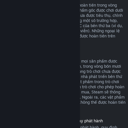
DLC mua từ cửa hàng Steam có thể được hoàn tiền trong vòng
mười bốn ngày sau khi mua, và nếu sản phẩm gốc được chơi dưới
hai giờ kể từ khi mua DLC, miễn là DLC chưa được tiêu thụ, chỉnh
sửa hoặc chuyển giao. Xin lưu ý rằng trong một số trường hợp,
Steam sẽ không thể hoàn tiền cho các DLC của bên thứ ba (ví dụ,
nếu DLC tăng cấp nhân vật một cách vĩnh viễn). Những ngoại lệ
này sẽ được ghi chú rõ ràng là không thể được hoàn tiền trên
trang cửa hàng trước khi thanh toán.
Hoàn tiền cho giao dịch trong trò chơi
Steam cho phép yêu cầu hoàn tiền đối với mọi sản phẩm được
mua trong một trò chơi do Valve phát triển, trong vòng bốn mươi
tám giờ sau khi mua, miễn là vật phẩm trong trò chơi chưa được
tiêu thụ, chỉnh sửa hoặc chuyển giao. Các nhà phát triển bên thứ
ba sẽ có quyền cho phép hoàn tiền cho vật phẩm trong trò chơi
dựa trên điều kiện này. Nếu nhà phát triển trò chơi cho phép hoàn
tiền cho vật phẩm trong trò chơi bạn đang mua, Steam sẽ thông
báo điều này với bạn trong lúc thanh toán. Ngoài ra, các vật phẩm
mua trong trò chơi không thuộc Valve sẽ không thể được hoàn tiền
thông qua Steam.
Hoàn tiền cho sản phẩm đã mua trước ngày phát hành
Khi mua sản phẩm trên Steam trước ngày phát hành, quy định