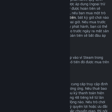
hoàn tiền trong giới hạn hai giờ chơi sẽ được áp dụng (ngoại trừ
thử nghiệm beta), nhưng thời hạn 14 ngày được hoàn tiền sẽ
không tính cho đến ngày phát hành. Ví dụ, nếu bạn mua một trò
chơi trong
truy cập sớm
hoặc
truy cập ưu tiên
, bất kỳ giờ chơi nào
cũng sẽ được tính vào giới hạn hoàn tiền hai giờ. Nếu mua trước
một sản phẩm không chơi được trước ngày phát hành, bạn có thể
yêu cầu hoàn tiền vào bất cứ thời điểm nào trước ngày ra mắt sản
phẩm đó, và tiêu chuẩn 14 ngày/hai giờ hoàn tiền sẽ bắt đầu áp
dụng vào ngày phát hành trò chơi.
Hoàn tiền vào ví Steam
Bạn có thể yêu cầu hoàn trả số tiền đã nạp vào ví Steam trong
vòng 14 ngày sau khi mua, với điều kiện số tiền đó được mua trên
Steam và bạn chưa dùng đến.
Gói đăng ký có thể gia hạn
Đối với một số nội dung và dịch vụ, Steam cung cấp truy cập định
kỳ (vd: theo tháng/năm) mà bạn trả phí tương ứng. Nếu thuê bao
tự động gia hạn không được dùng trong chu kỳ thanh toán hiện
tại, bạn có thể yêu cầu hoàn tiền trong vòng 48 tiếng kể từ lần
đầu giao dịch hoặc bất kỳ đợt gia hạn tự động nào. Nếu trò chơi
trong gói thuê bao đã được chơi hay bất kỳ quyền lợi hoặc ưu đãi
đi kèm đã được dùng, tiêu thụ, thay đổi hoặc chuyển giao, thì nội