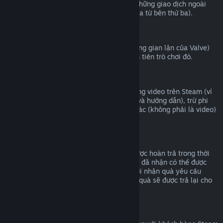
Valve không thể cung cấp hoàn tiền cho những giao dịch ngoài
Steam (ví dụ mã CD hoặc mã ví Steam mua từ bên thứ ba).
Cấm VAC
Nếu bạn đã bị cấm bởi VAC (hệ thống chống gian lận của Valve)
trong một trò chơi, bạn sẽ không thể hoàn tiền trò chơi đó.
Nội dung video
Chúng tôi không thể hoàn tiền cho nội dung video trên Steam (ví
dụ như phim, phim ngắn, sê-ri, phim tập, và hướng dẫn), trừ phi
video nằm cùng bộ với những nội dung khác (không phải là video)
có thể hoàn tiền được.
Hoàn tiền quà tặng
Những món quà chưa được nhận có thể được hoàn trả trong thời
hạn 14 ngày/hai giờ chơi. Những món quà đã nhận có thể được
hoàn trả dưới điều kiện tương tự nếu người nhận quà yêu cầu
hoàn trả. Số tiền đã sử dụng để mua món quà sẽ được trả lại cho
người mua ban đầu.
Quyền hoàn trả của EU