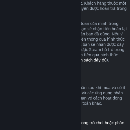
yêu cầu hoàn tiền và chúng tôi sẽ xem xét. Khách hàng thuộc một
số chính quyền khu vực có thể có thêm quyền được hoàn trả trong
trường hợp trò chơi có sự cố.
Bạn sẽ được hoàn tiền cho toàn bộ thanh toán của mình trong
vòng một tuần sau khi được chấp thuận. Bạn sẽ nhận tiền hoàn lại
vào ví Steam hoặc qua hình thức thanh toán bạn đã dùng. Nếu vì
bất cứ lý do nào, Steam không thể hoàn tiền thông qua hình thức
thanh toán ban đầu của bạn, ví Steam của bạn sẽ nhận được đầy
đủ số tiền. (Một số hình thức thanh toán được Steam hỗ trợ trong
quốc gia của bạn có thể không hỗ trợ hoàn tiền qua hình thức
thanh toán gốc.
Bấm vào đây để xem danh sách đầy đủ
).
Điều kiện hoàn tiền
Đề nghị hoàn tiền trên Steam, trong hai tuần sau khi mua và có ít
hơn hai giờ chơi, áp dụng cho các trò chơi và các ứng dụng phần
mềm trên cửa hàng Steam. Đây là tổng quan về cách hoạt động
của tính năng hoàn tiền với các loại thanh toán khác.
Hoàn tiền cho nội dung tải thêm
(Nội dung của cửa hàng Steam, sử dụng trong trò chơi hoặc phần
mềm khác, "DLC")