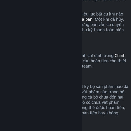
dung được coi là đã qua sử dụng.
Xin lưu ý là bạn có thể hủy thuê bao còn hiệu lực bất cứ khi nào
bằng cách đăng nhập
chi tiết tài khoản của bạn
. Một khi đã hủy,
thuê bao sẽ không còn tự động gia hạn nhưng bạn vẫn có quyền
truy cập nội dung và lợi ích cho đến cuối chu kỳ thanh toán hiện
tại.
Phần cứng Steam
Trong khung thời gian thích hợp và quy trình chỉ định trong
Chính
sách hoàn tiền phần cứng
, bạn có thể yêu cầu hoàn tiền cho thiết
bị Steam và các phụ kiện được mua trên Steam.
Hoàn tiền bộ sản phẩm
Bạn có thể nhận hoàn tiền toàn bộ cho bất kỳ bộ sản phẩm nào đã
mua trên cửa hàng Steam, miễn là không vật phẩm nào trong bộ
đã bị chuyển giao, và tổng thời gian sử dụng cả bộ chưa đến hai
giờ. Trong quá trình thanh toán, nếu một bộ có chứa vật phẩm
trong trò chơi hoặc nội dung tải xuống không thể được hoàn tiền,
Steam sẽ cho bạn biết cả bộ có áp dụng hoàn tiền hay không.
Mua hàng ngoài Steam