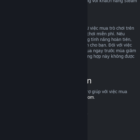
Để tìm hiểu quyền hoàn trả của EU áp dụng với khách hàng Steam
ra sao,
nhấp vào đây
.
Lạm dụng
Hoàn tiền được thiết kế để loại bỏ rủi ro từ việc mua trò chơi trên
Steam—chứ không phải cách để kiếm trò chơi miễn phí. Nếu
chúng tôi phát hiện rằng bạn đang lợi dụng tính năng hoàn tiền,
chúng tôi có thể ngừng cung cấp hoàn tiền cho bạn. Đối với việc
bạn yêu cầu hoàn tiền một trò chơi vừa mua ngay trước mùa giảm
giá, rồi sau đó mua lại với giá rẻ hơn, trường hợp này không được
tính là lạm dụng.
Cách yêu cầu hoàn tiền
Bạn có thể yêu cầu hoàn tiền hoặc được trợ giúp với việc mua
hàng trên Steam tại
help.steampowered.com
.
Cập nhật lần cuối vào 23 Tháng 04, 2024
© Valve Corporation. Bảo lưu mọi quyền. Tất cả các
thương hiệu là tài sản của chủ sở hữu tương ứng tại