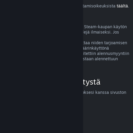
Lue lisää Steam-asiakkaiden EU:n peruuttamisoikeuksista
täältä
.
Väärinkäyttö
Hyvitysten ideana on poistaa mahdolliset Steam-kaupan käytön
riskit. Hyvitykset eivät ole tapa pelata pelejä ilmaiseksi. Jos
näyttää siltä, että asiakas väärinkäyttää
hyvitysjärjestelmäämme, saatamme lopettaa niiden tarjoamisen
kyseiselle henkilölle. Huom! Emme koe väärinkäyttönä
hyvityksen pyytämistä tuotteesta, joka laitettiin alennusmyyntiin
juuri ostettuasi sen ja ostat sen heti uudestaan alennettuun
hintaan.
Miten voit pyytää hyvitystä
Voit pyytää hyvitystä tai apua Steam-ostoksesi kanssa sivuston
help.steampowered.com
kautta.
Päivitetty viimeksi 23. huhtikuuta 2024
© Valve Corporation. Kaikki oikeudet pidätetään. Kaikki