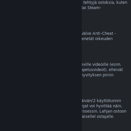
Valve ei voi hyvittää Steamin ulkopuolella tehtyjä ostoksia, kuten
jälleenmyyjältä ostettuja tuotetunnuksia tai Steam-
lompakkokortteja.
VAC-kiellot
Jos tililläsi on jollekin pelille VAC-kielto (Valve Anti-Cheat -
huijauksenestojärjestelmän asettama), menetät oikeuden
hyvittää kyseisen pelin ostoksen.
Videot
Emme voi tarjota hyvityksiä Steamissä oleville videoille (esim.
elokuvat, lyhytelokuvat, sarjat, jaksot ja opetusvideot), elleivät
ne sisälly samaan pakettiin jonkin muun hyvityksen piiriin
kuuluvan sisällön kanssa.
Lahjahyvitykset
Lunastamattomat lahjat voi hyvittää 14 päivän/2 käyttötunnin
yleisellä periaatteellamme. Lunastetut lahjat voi hyvittää näin,
jos lahjan vastaanottaja aloittaa hyvitysprosessin. Lahjan ostoon
käytetyt varat palautetaan lahjan alkuperäisellel ostajalle.
EU:n peruuttamisoikeus