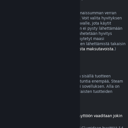
joissa peli on viallinen.
Sinulle lähetetään hyvitys ostoksesi kokonaissumman verran
viikon sisällä hyvityksen hyväksymisestä. Voit valita hyvityksen
joko Steam-lompakkoosi tai sille maksutavalle, jota käytit
ostoksen tekoon. Jos jostain syystä Steam ei pysty lähettämään
hyvitystä alkuperäiselle maksutavallesi lähetetään hyvitys
Steam-lompakkoosi. (Jotkut Steamissä käytetyt maasi
maksutavat eivät välttämättä tue hyvitysten lähettämistä takaisin
alkuperäiselle maksutavalle.
Lue täältä lista maksutavoista
.)
Hyvityskelpoisuus
Jos lähetät hyvityspyynnön kahden viikon sisällä tuotteen
ostamisesta eikä peliä olla pelattu kahta tuntia enempää, Steam
hyvittää Steam-kaupasta ostetun pelin tai sovelluksen. Alla on
tietoja siitä, miten hyvitykset toimivat erilaisten tuotteiden
kohdalla.
Ladattavien lisäosien hyvitykset
(Steam-kaupasta ostettu sisältö, jonka käyttöön vaaditaan jokin
peli tai sovellus, "DLC")
Steam-kaupasta ostettu lisämateriaali (DLC) voidaan hyvittää 14