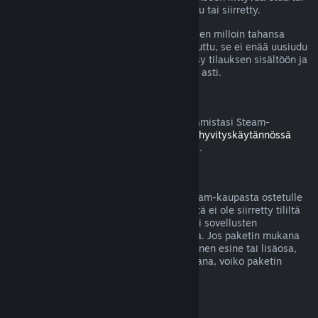
alennusta on käytetty, kulutettu, muokattu tai siirretty.
Huomaa, että voit perua aktiivisen tilauksen milloin tahansa
menemällä
tilitietoihisi
. Kun tilaus on peruttu, se ei enää uusiudu
automaattisesti, mutta sinulla säilyy pääsy tilauksen sisältöön ja
etuihin nykyisen laskutuskauden loppuun asti.
Steam-laitteisto
Voit pyytää hyvitystä Steamin kautta ostamistasi Steam-
laitteistosta ja lisävarusteista
Laitteiston hyvityskäytännössä
mainitun aikarajan ja prosessin puitteissa.
Pakettiostosten hyvitykset
Saat täyden hyvityksen mille tahansa Steam-kaupasta ostetulle
paketille, kunhan mitään paketin sisällöstä ei ole siirretty tililtä
toiselle tai jos paketissa olevien pelien tai sovellusten
yhteenlaskettu käyttöaika on alle 2 tuntia. Jos paketin mukana
tulee hyvitykseen kelpaamaton pelinsisäinen esine tai lisäosa,
Steam kertoo sinulle ostotapahtuman aikana, voiko paketin
hyvittää.
Steamin ulkopuolella tehdyt ostokset