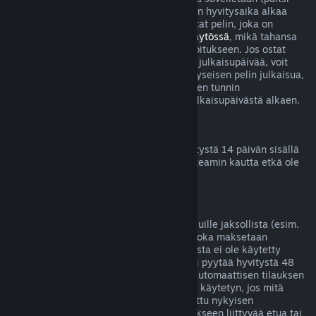
betatestien tapauksessa), mutta 14 päivän hyvitysaika alkaa
vasta julkaisupäivänä. Jos esimerkiksi ostat pelin, joka on
saatavilla
Early Accessissä
tai
Ennakkokäytössä
, mikä tahansa
peliaika lasketaan kahden tunnin aikarajoitukseen. Jos ostat
ennakkoon pelin, jota ei voi pelata ennen julkaisupäivää, voit
pyytää hyvitystä milloin tahansa ennen kyseisen pelin julkaisua,
ja tavallinen 14 päivän hyvitysjakso kahden tunnin
peliaikarajoituksella on voimassa pelin julkaisupäivästä alkaen.
Steam-lompakon hyvitykset
Voit pyytää Steam-lompakkovarojen hyvitystä 14 päivän sisällä
niiden lisäämisestä, jos varat on lisätty Steamin kautta etkä ole
vielä käyttänyt lisäämiäsi varoja.
Jatkuvat tilaukset
Steam tarjoaa joillekin sisällöille ja palveluille jaksollista (esim.
kuukausittaista tai vuosittaista) pääsyä, joka maksetaan
toistuvilla suorituksilla. Jos jatkuvaa tilausta ei ole käytetty
nykyisen laskutuskauden aikana, siitä voi pyytää hyvitystä 48
tunnin sisällä alkuperäisestä ostosta tai automaattisen tilauksen
uusinnan alkamisesta. Sisältöä katsotaan käytetyn, jos mitä
tahansa tilaukseen liittyvää peliä on pelattu nykyisen
laskutuskauden aikana tai jos jotain tilaukseen liittyvää etua tai