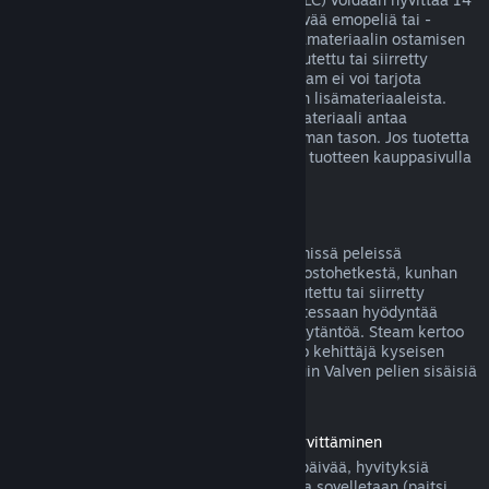
päivän sisällä ostoksesta, jos siihen liittyvää emopeliä tai -
sovellusta on pelattu alle kaksi tuntia lisämateriaalin ostamisen
jälkeen, eikä lisäosaa ei ole käytetty, muutettu tai siirretty
toiselle tilille. Huomaa kuitenkin, että Steam ei voi tarjota
hyvitystä joistakin kolmansien osapuolten lisämateriaaleista.
Näin voi olla esimerkiksi silloin, jos lisämateriaali antaa
pelattavalle hahmolle pysyvästi korkeamman tason. Jos tuotetta
ei voida hyvittää, tästä kerrotaan selvästi tuotteen kauppasivulla
ennen ostoksen tekemistä.
Pelinsisäisten ostosten hyvitykset
Steam tarjoaa hyvityksen Valven kehittämissä peleissä
tapahtuvista ostoksista 48 tunnin sisällä ostohetkestä, kunhan
pelinsisäistä esinettä ei ole käytetty, muutettu tai siirretty
toiselle tilille. Muut kehittäjät voivat halutessaan hyödyntää
samaa pelinsisäisten esineiden hyvityskäytäntöä. Steam kertoo
pelinsisäistä esinettä ostettaessa, salliiko kehittäjä kyseisen
esineen hyvittämisen. Muutoin muiden kuin Valven pelien sisäisiä
ostoksia ei hyvitetä Steamissä.
Ennen julkaisupäivää ostettujen pelien hyvittäminen
Kun ostat pelin Steamistä ennen julkaisupäivää, hyvityksiä
koskevaa kahden tunnin peliaikarajoitusta sovelletaan (paitsi