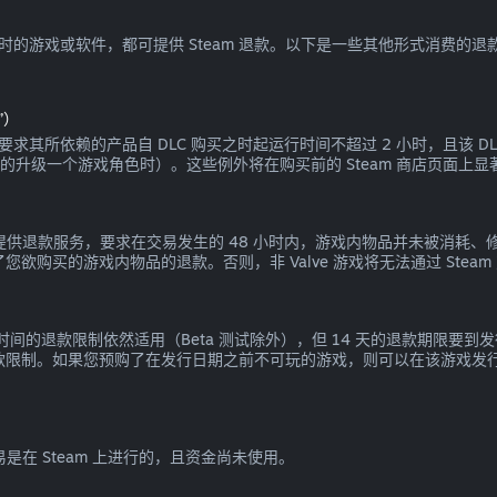
 小时的游戏或软件，都可提供 Steam 退款。以下是一些其他形式消费的退
”）
退款，要求其所依赖的产品自 DLC 购买之时起运行时间不超过 2 小时，且该
可逆的升级一个游戏角色时）。这些例外将在购买前的 Steam 商店页面上
戏内交易提供退款服务，要求在交易发生的 48 小时内，游戏内物品并未被
您欲购买的游戏内物品的退款。否则，非 Valve 游戏将无法通过 Stea
戏时间的退款限制依然适用（Beta 测试除外），但 14 天的退款期限
退款限制。如果您预购了在发行日期之前不可玩的游戏，则可以在该游戏发行
易是在 Steam 上进行的，且资金尚未使用。