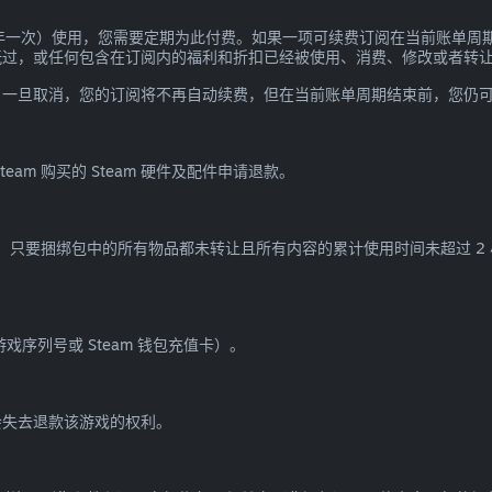
一年一次）使用，您需要定期为此付费。如果一项可续费订阅在当前账单周期
玩过，或任何包含在订阅内的福利和折扣已经被使用、消费、修改或者转
。一旦取消，您的订阅将不再自动续费，但在当前账单周期结束前，您仍
am 购买的 Steam 硬件及配件申请退款。
款，只要捆绑包中的所有物品都未转让且所有内容的累计使用时间未超过 2
游戏序列号或 Steam 钱包充值卡）。
您会失去退款该游戏的权利。