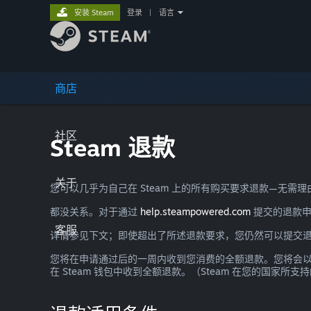
安装 Steam
登录
|
语言
商店
社区
Steam 退款
关于
您可以几乎为自己在 Steam 上的所有购买要求退款—无
都没关系。对于通过
help.steampowered.com
提交的退款申
客服
详情参见下文；即使超出了所述退款要求，您仍然可以提交
您将在申请通过后的一周内收到您消费的全额退款。您将会以 S
在 Steam 钱包中收到全额退款。（Steam 在您的国家