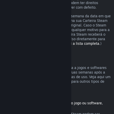
Os consumidores em certas jurisdições podem ter direitos
adicionais a um reembolso se o jogo estiver com defeito.
O reembolso será emitido dentro de uma semana da data em que
foi aprovado. Você receberá o reembolso na sua Carteira Steam
ou diretamente na forma de pagamento original. Caso o Steam
não seja capaz de emitir o reembolso por qualquer motivo para a
forma original de pagamento, a sua Carteira Steam receberá o
valor total. (Não é possível emitir reembolso diretamente para
certas formas de pagamento.
Confira aqui a lista completa
.)
Reembolsos válidos
A oferta de reembolsos no Steam se aplica a jogos e softwares
comprados na Loja Steam nas primeiras duas semanas após a
data da compra e com menos de duas horas de uso. Veja aqui um
resumo de como reembolsos funcionarão para outros tipos de
compras.
Reembolsos para conteúdo adicional
(Produtos da Loja Steam usados com outro jogo ou software,
"DLC")
Conteúdos adicionais comprados na Loja Steam podem ser