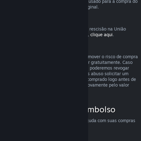
destinatário solicite o reembolso. O valor usado para a compra do
presente será devolvido ao comprador original.
União Europeia: Direito de rescisão
Para uma explicação de como o direito de rescisão na União
Europeia funciona para clientes do Steam,
clique aqui
.
Abuso
O sistema de reembolsos foi feito para remover o risco de compra
no Steam — não como uma forma de jogar gratuitamente. Caso
aparente estar abusando dos reembolsos, poderemos revogar
nossa oferta para você. Não consideramos abuso solicitar um
reembolso para um título que tenha sido comprado logo antes de
uma promoção e em seguida comprá-lo novamente pelo valor
promocional.
Como solicitar um reembolso
Você pode solicitar reembolsos ou mais ajuda com suas compras
no Steam em
help.steampowered.com
.