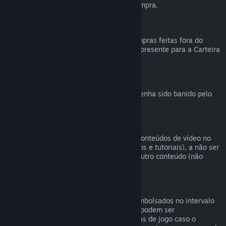
reembolsável durante a finalização da compra.
Compras feitas fora do Steam
Não podemos emitir reembolsos para compras feitas fora do
Steam (como códigos de produto e vales-presente para a Carteira
Steam).
Banimentos VAC
O direito de reembolso é revogado caso tenha sido banido pelo
VAC (Sistema Valve Antitrapaça).
Conteúdo de vídeo
Não podemos oferecer reembolsos para conteúdos de vídeo no
Steam (ex.: filmes, curtas, séries, episódios e tutoriais), a não ser
que o vídeo esteja em um conjunto com outro conteúdo (não
vídeo) reembolsável.
Reembolsos para presentes
Presentes não resgatados podem ser reembolsados no intervalo
padrão de 14 dias. Presentes resgatados podem ser
reembolsados em 14 dias/antes de 2 horas de jogo caso o