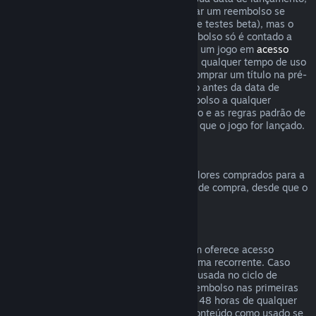
o limite de duas horas de uso para solicitar um reembolso se
aplica imediatamente (exceto em casos de testes beta), mas o
período de 14 dias para solicitar um reembolso só é contado a
partir da data de lançamento. Ao comprar um jogo em
acesso
antecipado
ou
acesso de pré-lançamento
, qualquer tempo de uso
contará para o limite de duas horas. Ao comprar um título na pré-
venda no Steam que não possa ser jogado antes da data de
lançamento, você pode solicitar um reembolso a qualquer
momento antes do lançamento deste título e as regras padrão de
reembolso se aplicam a partir da data em que o jogo for lançado.
Reembolsos da Carteira Steam
Você pode solicitar um reembolso para valores comprados para a
Carteira Steam dentro de 14 dias da data de compra, desde que o
crédito adicionado não tenha sido usado.
Assinaturas renováveis
Para alguns conteúdos e serviços, o Steam oferece acesso
periódico (mensal, anual etc.) pago de forma recorrente. Caso
uma assinatura renovável não tenha sido usada no ciclo de
cobrança atual, você pode solicitar um reembolso nas primeiras
48 horas após a compra inicial ou em até 48 horas de qualquer
renovação automática. Consideramos o conteúdo como usado se