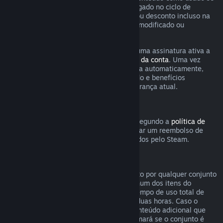
qualquer jogo incluso na assinatura foi jogado no ciclo de
cobrança atual ou se qualquer benefício ou desconto incluso na
assinatura tenha sido usado, consumido, modificado ou
transferido.
Esteja ciente de que você pode cancelar uma assinatura ativa a
qualquer momento na página de
detalhes da conta
. Uma vez
cancelada, a assinatura não será renovada automaticamente,
mas você ainda poderá acessar o conteúdo e benefícios
associados a ela até o fim do ciclo de cobrança atual.
Hardware Steam
Dentro do período e processo aplicáveis segundo a
política de
reembolso de hardware
, você pode solicitar um reembolso de
hardwares e acessórios do Steam adquiridos pelo Steam.
Reembolsos para conjuntos
Você pode receber um reembolso completo por qualquer conjunto
comprado na Loja Steam, desde que nenhum dos itens do
conjunto tenha sido transferido e que o tempo de uso total de
todos os itens do conjunto não passe de duas horas. Caso o
conjunto contenha um item de jogo ou conteúdo adicional que
não seja reembolsável, o Steam lhe informará se o conjunto é