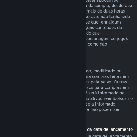
reembolsados em até catorze dias da data de compra, desde que
o produto base não tenha sido jogado por mais de duas horas
desde a data de compra do conteúdo, e que este não tenha sido
consumido, modificado ou trocado. Observe que, em alguns
casos, o Steam não poderá reembolsar alguns conteúdos de
outras empresas (por exemplo, um conteúdo que
irreversivelmente aumenta o nível de um personagem de jogo).
Estas exceções serão claramente exibidas como não
reembolsáveis na página da loja.
Reembolsos para compras em jogos
Desde que o item não tenha sido consumido, modificado ou
trocado, o Steam oferecerá reembolsos para compras feitas em
até 48 horas dentro de jogos desenvolvidos pela Valve. Outras
empresas terão a opção de ativar reembolsos para compras em
jogos dentro desses mesmos termos. Você será informado na
hora da compra se o desenvolvedor do jogo ativou reembolsos no
item que você está comprando. Caso não seja informado,
compras em títulos que não sejam da Valve não podem ser
reembolsadas.
Reembolsos para títulos comprados antes da data de lançamento
Ao comprar um título no Steam antes da sua data de lançamento,