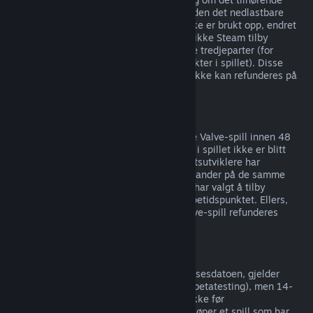
produktet er spilt i mindre enn to timer siden det nedlastbare
innholdet ble kjøpt, så lenge innholdet ikke er brukt opp, endret
eller overført. Merk at i noen tilfeller kan ikke Steam tilby
refusjoner av nedlastbart innhold for visse tredjeparter (for
eksempel om innholdet forbedrer en karakter i spillet). Disse
unntakene blir tydelig merket med at de ikke kan refunderes på
butikksiden før du kjøper.
Refusjon på kjøp gjort i spill
Steam tilbyr refusjoner for kjøp gjort i alle Valve-spill innen 48
timer etter kjøpet, så lenge gjenstandene i spillet ikke er blitt
brukt opp, endret eller overført. Tredjepartsutviklere har
muligheten til å tilby refusjoner for gjenstander på de samme
vilkårene. Steam viser deg om utvikleren har valgt å tilby
refusjoner for gjenstander i spillet på kjøpetidspunktet. Ellers,
kan ikke kjøp av gjenstander for ikke-Valve-spill refunderes
gjennom Steam.
Refusjon på spill kjøpt før utgivelsesdato
Når du kjøper et spill på Steam før utgivelsesdatoen, gjelder
spilletidsgrensen på to timer (unntatt for betatesting), men 14-
dagersperioden for refusjoner begynner ikke før
utgivelsesdatoen. Hvis du for eksempel kjøper et spill som har