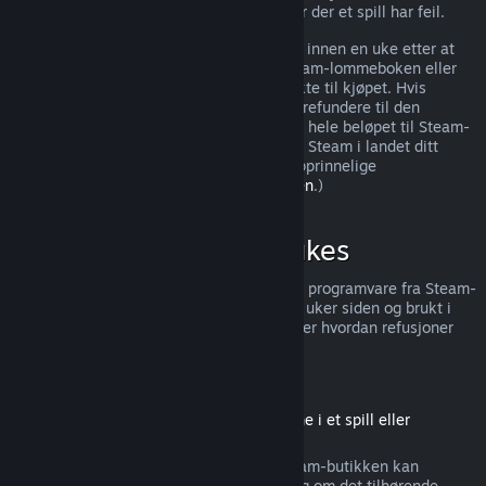
ytterligere rettigheter til refusjon i tilfeller der et spill har feil.
Du vil få utstedt en full refusjon av kjøpet innen en uke etter at
den godkjennes. Du mottar pengene i Steam-lommeboken eller
gjennom samme betalingsmetode du brukte til kjøpet. Hvis
Steam, av en eller annen grunn, ikke kan refundere til den
opprinnelige betalingsmetoden, overføres hele beløpet til Steam-
lommeboken. (Noen betalingsmetoder for Steam i landet ditt
støtter muligens ikke refusjoner til den opprinnelige
betalingsmetoden.
Trykk her for hele listen
.)
Når kan refusjoner brukes
Steams refusjonstilbud gjelder for spill og programvare fra Steam-
butikken, som ble kjøpt for mindre enn to uker siden og brukt i
mindre enn to timer. Her er en oversikt over hvordan refusjoner
fungerer for andre typer kjøp.
Refusjoner på nedlastbart innhold
(Steam-butikkinnhold som kan brukes inne i et spill eller
programvare, «DLC»)
Nedlastbart innhold («DLC») kjøpt fra Steam-butikken kan
refunderes innen 14 dager etter kjøpet, og om det tilhørende