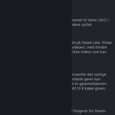
tredjepart).
VAC-utestengelser
Hvis du har blitt utestengt av antijuksesystemet til Valve (VAC) i
et spill, så mister du rettigheten til å refundere spillet.
Videoinnhold
Vi kan ikke tilby refusjoner for videoinnhold på Steam (dvs. filmer,
kortfilmer, serier, episoder og veiledningsvideoer), med mindre
videoen er i en pakke med annet innhold (ikke video) som kan
refunderes.
Refusjoner av gaver
Gaver som ikke er innløst kan refunderes innenfor den vanlige
refusjonsperioden på 14 dager/to timer. Innløste gaver kan
refunderes under samme vilkår dersom det er gavemottakeren
som setter i gang refusjonen. Pengene brukt til å kjøpe gaven,
returneres til den opprinnelige kjøperen.
EUs angrerett
For informasjon om hvordan EUs angrerett fungerer for Steam-