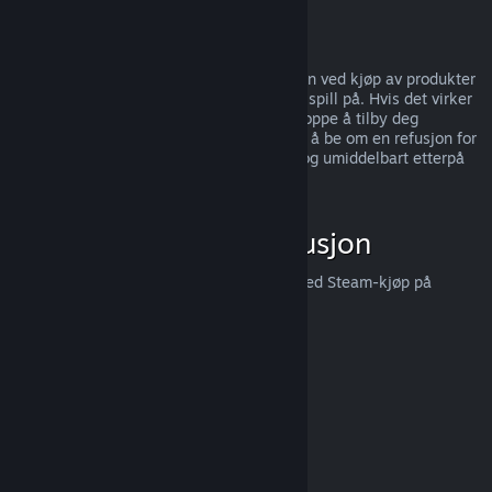
kunder,
trykk her
.
Misbruk
Refusjoner er designet for å fjerne risikoen ved kjøp av produkter
på Steam — ikke som en måte å få gratis spill på. Hvis det virker
som du misbruker refusjoner, så kan vi stoppe å tilby deg
refusjoner. Vi anser det ikke som misbruk å be om en refusjon for
et produkt som ble kjøpt like før et salg, og umiddelbart etterpå
kjøpe produktet igjen for salgsprisen.
Hvordan be om en refusjon
Du kan be om en refusjon eller få hjelp med Steam-kjøp på
help.steampowered.com
.
Sist oppdatert 23. april 2024
© Valve Corporation. Alle rettigheter reservert. Alle
varemerker tilhører sine respektive eiere i USA og andre
land.
Retningslinjer for personvern
|
Juridisk
|
Tilgjengelighet
|
Steams abonnementsavtale
|
Refusjoner
|
Informasjonskapsler