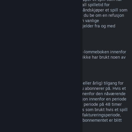
tidlig tilgang
eller
forhåndstilgang
, telles all spilletid for
refusjonsgrensen på to timer. Hvis du forhåndskjøper et spill som
ikke kan spilles før utgivelsesdatoen, kan du be om en refusjon
når som helst før spillets utgivelse, og den vanlige
refusjonsperioden på 14 dager / 2 timer gjelder fra og med
spillets utgivelsesdato.
Refusjon av Steam-lommebok
Du kan be om refusjon for penger i Steam-lommeboken innenfor
14 dager etter kjøpet på Steam og om du ikke har brukt noen av
pengene.
Løpende abonnementer
Steam tilbyr tidsbestemt (f.eks. månedlig eller årlig) tilgang for
enkelte typer innhold og tjenester, som du abonnerer på. Hvis et
løpende abonnement ikke er blitt brukt innenfor den nåværende
faktureringsperioden, kan du be om refusjon innenfor en periode
på 48 timer etter kjøpet, eller innenfor en periode på 48 timer
etter automatisk fornyelse. Innhold regnes som brukt hvis et spill
i abonnementet er blitt spilt i nåværende faktureringsperiode,
eller hvis goder eller rabatter inkludert i abonnementet er blitt
brukt, brukt opp, endret eller overført.