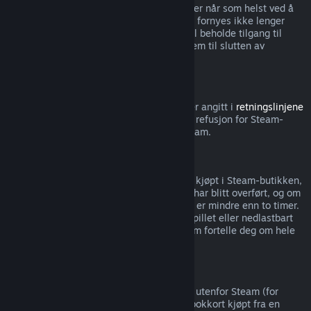
Merk at du kan si opp aktive abonnementer når som helst ved å
gå til
kontodetaljene dine
. Abonnementet fornyes ikke lenger
automatisk når det er sagt opp, men du vil beholde tilgang til
innholdet og godene fra abonnementet frem til slutten av
nåværende faktureringsperiode.
Steam-maskinvare
Innenfor tidsperioden og prosessen som er angitt i
retningslinjene
for refusjon av maskinvare
, kan du be om refusjon for Steam-
maskinvare og tilbehør kjøpt gjennom Steam.
Refusjon av pakker
Du kan motta full refusjon for alle pakker kjøpt i Steam-butikken,
så lenge ingen av gjenstandene i pakken har blitt overført, og om
spilletiden for alle gjenstandene i pakken er mindre enn to timer.
Hvis en pakke inkluderer en gjenstand i spillet eller nedlastbart
innhold som ikke kan refunderes, vil Steam fortelle deg om hele
pakken kan refunderes ved kassen.
Kjøp gjort utenfor Steam
Valve kan ikke gi refusjoner for kjøp gjort utenfor Steam (for
eksempel, CD-nøkler eller Steam-lommebokkort kjøpt fra en