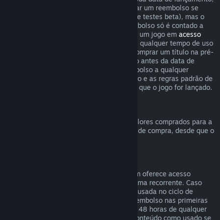
o limite de duas horas de uso para solicitar um reembolso se
aplica imediatamente (exceto em casos de testes beta), mas o
período de 14 dias para solicitar um reembolso só é contado a
partir da data de lançamento. Ao comprar um jogo em
acesso
antecipado
ou
acesso de pré-lançamento
, qualquer tempo de uso
contará para o limite de duas horas. Ao comprar um título na pré-
venda no Steam que não possa ser jogado antes da data de
lançamento, você pode solicitar um reembolso a qualquer
momento antes do lançamento deste título e as regras padrão de
reembolso se aplicam a partir da data em que o jogo for lançado.
Reembolsos da Carteira Steam
Você pode solicitar um reembolso para valores comprados para a
Carteira Steam dentro de 14 dias da data de compra, desde que o
crédito adicionado não tenha sido usado.
Assinaturas renováveis
Para alguns conteúdos e serviços, o Steam oferece acesso
periódico (mensal, anual etc.) pago de forma recorrente. Caso
uma assinatura renovável não tenha sido usada no ciclo de
cobrança atual, você pode solicitar um reembolso nas primeiras
48 horas após a compra inicial ou em até 48 horas de qualquer
renovação automática. Consideramos o conteúdo como usado se