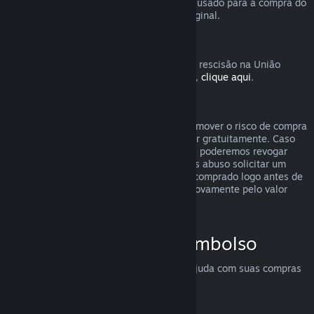
destinatário solicite o reembolso. O valor usado para a compra do
presente será devolvido ao comprador original.
União Europeia: Direito de rescisão
Para uma explicação de como o direito de rescisão na União
Europeia funciona para clientes do Steam,
clique aqui
.
Abuso
O sistema de reembolsos foi feito para remover o risco de compra
no Steam — não como uma forma de jogar gratuitamente. Caso
aparente estar abusando dos reembolsos, poderemos revogar
nossa oferta para você. Não consideramos abuso solicitar um
reembolso para um título que tenha sido comprado logo antes de
uma promoção e em seguida comprá-lo novamente pelo valor
promocional.
Como solicitar um reembolso
Você pode solicitar reembolsos ou mais ajuda com suas compras
no Steam em
help.steampowered.com
.