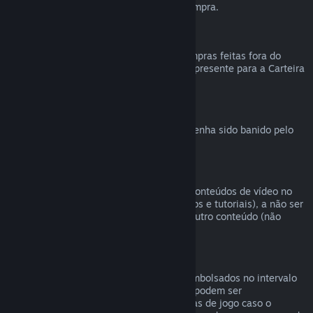
reembolsável durante a finalização da compra.
Compras feitas fora do Steam
Não podemos emitir reembolsos para compras feitas fora do
Steam (como códigos de produto e vales-presente para a Carteira
Steam).
Banimentos VAC
O direito de reembolso é revogado caso tenha sido banido pelo
VAC (Sistema Valve Antitrapaça).
Conteúdo de vídeo
Não podemos oferecer reembolsos para conteúdos de vídeo no
Steam (ex.: filmes, curtas, séries, episódios e tutoriais), a não ser
que o vídeo esteja em um conjunto com outro conteúdo (não
vídeo) reembolsável.
Reembolsos para presentes
Presentes não resgatados podem ser reembolsados no intervalo
padrão de 14 dias. Presentes resgatados podem ser
reembolsados em 14 dias/antes de 2 horas de jogo caso o