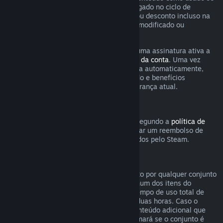
qualquer jogo incluso na assinatura foi jogado no ciclo de
cobrança atual ou se qualquer benefício ou desconto incluso na
assinatura tenha sido usado, consumido, modificado ou
transferido.
Esteja ciente de que você pode cancelar uma assinatura ativa a
qualquer momento na página de
detalhes da conta
. Uma vez
cancelada, a assinatura não será renovada automaticamente,
mas você ainda poderá acessar o conteúdo e benefícios
associados a ela até o fim do ciclo de cobrança atual.
Hardware Steam
Dentro do período e processo aplicáveis segundo a
política de
reembolso de hardware
, você pode solicitar um reembolso de
hardwares e acessórios do Steam adquiridos pelo Steam.
Reembolsos para conjuntos
Você pode receber um reembolso completo por qualquer conjunto
comprado na Loja Steam, desde que nenhum dos itens do
conjunto tenha sido transferido e que o tempo de uso total de
todos os itens do conjunto não passe de duas horas. Caso o
conjunto contenha um item de jogo ou conteúdo adicional que
não seja reembolsável, o Steam lhe informará se o conjunto é