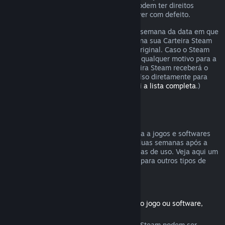
Os consumidores em certas jurisdições podem ter direitos
adicionais a um reembolso se o jogo estiver com defeito.
O reembolso será emitido dentro de uma semana da data em que
foi aprovado. Você receberá o reembolso na sua Carteira Steam
ou diretamente na forma de pagamento original. Caso o Steam
não seja capaz de emitir o reembolso por qualquer motivo para a
forma original de pagamento, a sua Carteira Steam receberá o
valor total. (Não é possível emitir reembolso diretamente para
certas formas de pagamento.
Confira aqui a lista completa
.)
Reembolsos válidos
A oferta de reembolsos no Steam se aplica a jogos e softwares
comprados na Loja Steam nas primeiras duas semanas após a
data da compra e com menos de duas horas de uso. Veja aqui um
resumo de como reembolsos funcionarão para outros tipos de
compras.
Reembolsos para conteúdo adicional
(Produtos da Loja Steam usados com outro jogo ou software,
"DLC")
Conteúdos adicionais comprados na Loja Steam podem ser