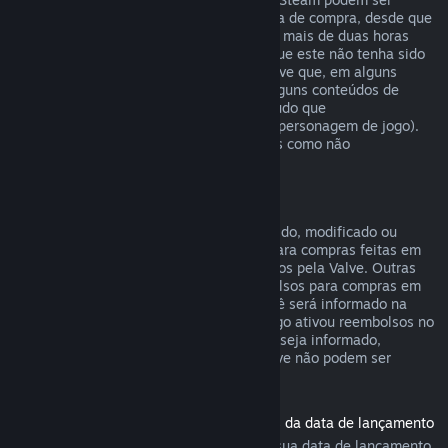
reembolsados em até catorze dias da data de compra, desde que
o produto base não tenha sido jogado por mais de duas horas
desde a data de compra do conteúdo, e que este não tenha sido
consumido, modificado ou trocado. Observe que, em alguns
casos, o Steam não poderá reembolsar alguns conteúdos de
outras empresas (por exemplo, um conteúdo que
irreversivelmente aumenta o nível de um personagem de jogo).
Estas exceções serão claramente exibidas como não
reembolsáveis na página da loja.
Reembolsos para compras em jogos
Desde que o item não tenha sido consumido, modificado ou
trocado, o Steam oferecerá reembolsos para compras feitas em
até 48 horas dentro de jogos desenvolvidos pela Valve. Outras
empresas terão a opção de ativar reembolsos para compras em
jogos dentro desses mesmos termos. Você será informado na
hora da compra se o desenvolvedor do jogo ativou reembolsos no
item que você está comprando. Caso não seja informado,
compras em títulos que não sejam da Valve não podem ser
reembolsadas.
Reembolsos para títulos comprados antes da data de lançamento
Ao comprar um título no Steam antes da sua data de lançamento,