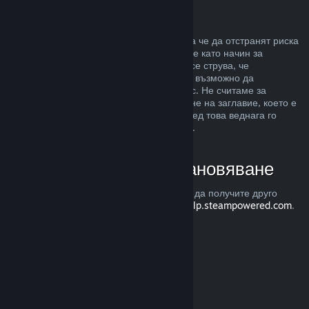
Злоупотреба
Възстановявания са предназначени, така че да отстранят риска
от закупуването на заглавия в Steam, а не като начин за
придобиване на безплатни игри. Ако ни се струва, че
злоупотребявате с възстановяванията, е възможно да
преустановим тяхното предлагане за Вас. Не считаме за
злоупотреба, ако изискате възстановяване на заглавие, което е
закупено точно преди разпродажба, а след това веднага го
закупите повторно при намалената цена.
Как да изискате възстановяване
Можете да изискате възстановяване или да получите друго
съдействие с покупките Ви в Steam от
help.steampowered.com
.
Последно обновена 23 април 2024
© Valve Corporation. Всички права запазени. Всички
търговски марки принадлежат на съответните им
собственици в САЩ и други страни.
Декларация за
поверителност
|
Юридическа информация
|