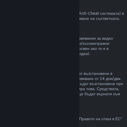
VAC забрани
Ако сте получили забрана от VAC (Valve Anti-Cheat системата) в
някоя игра, губите правото за възстановяване на съответната.
Видео съдържание
Неспособни сме да предлагаме възстановявания за видео
съдържание в Steam (пр. пълнометражни/късометражни
филми, сериали, епизоди и упътвания), освен ако то е в
комплект с други продукти (които не са видеа).
Възстановявания на подаръци
Неупотребените подаръци могат да бъдат възстановени в
рамките на стандартния срок за възстановяване от 14 дни/два
часа. Употребените подаръци могат да бъдат възстановени при
същите условия, ако получателят инициира това. Средствата,
използвани за закупуване на подаръка, ще бъдат върнати към
първоначалния купувач.
Право на отказ в ЕС
За обяснение относно това как действа „Правото на отказ в ЕС“
за Steam клиентите,
кликнете тук
.