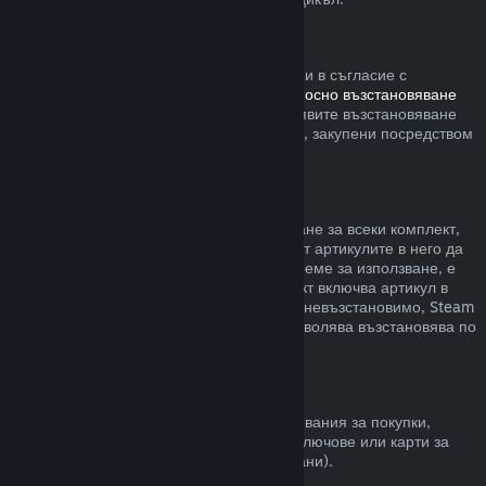
Steam хардуер
В рамките на приемлив времеви период и в съгласие с
процесите, определени в
политиката относно възстановяване
на сумата за хардуер
, Вие можете да заявите възстановяване
на сумата за Steam хардуер и аксесоари, закупени посредством
Steam.
Възстановявания на комплекти
Можете да получите пълно възстановяване за всеки комплект,
закупен в Steam магазина. Стига никой от артикулите в него да
не е бил прехвърлен и ако общото им време за използване, е
по-малко от два часа. Ако даден комплект включва артикул в
игра или сваляемо съдържание, което е невъзстановимо, Steam
ще Ви уведоми дали целия комплект позволява възстановява по
време на разплащането.
Покупки, направени извън Steam
Valve не може да предостави възстановявания за покупки,
направени извън Steam (например, CD ключове или карти за
Steam портфейла закупени от трети страни).