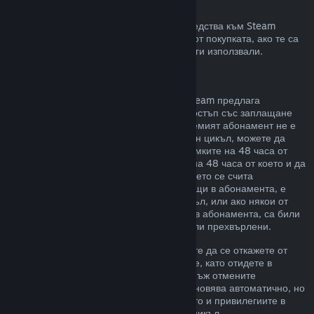
Възстановявания към Steam портфейла
Може да изискате възстановяване на средства към Steam
портфейл в четиринадесет дневен срок от покупката, ако те са
били закупени в Steam и все още не сте ги използвали.
Подновяеми абонаменти
За някои видове съдържание и услуги Steam предлага
периодичен (напр. месечен, годишен) достъп със заплащане
чрез повтарящо таксуване. Ако подновяемият абонамент не е
използван по време на текущия платежен цикъл, можете да
поискате възстановяване на цената в рамките на 48 часа от
първоначалната покупка или в рамките на 48 часа от което и да
е автоматично подновяване. Съдържанието се счита
използвано, ако някоя от игрите, попадащи в абонамента, е
била играна през текущия платежен цикъл, или ако някои от
привилегиите или отстъпките, включени в абонамента, са били
използвани, изразходвани, променени или прехвърлени.
Моля, обърнете внимание, че Вие можете да се откажете от
даден активен абонамент по всяко време, като отидете в
подробности за Вашия акаунт
. Щом веднъж отмените
абонамента си, той вече няма да се подновява автоматично, но
Вие ще запазите достъп до съдържанието и привилегиите в
него до края на Вашия текущ платежен цикъл.