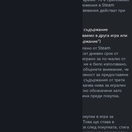
както за игри, така и при софтуерни приложения в Steam
магазина. Ето обзор за това как възстановявания действат при
други типове покупки.
Възстановявания на сумата за сваляемо съдържание
(Съдържание от Steam магазина, използваемо в друга игра или
софтуерно приложение, „Сваляемо съдържание“)
Сумата за сваляемото съдържание, закупено от Steam
магазина, се възстановява в четиринадесет дневен срок от
покупката, и ако съответното заглавие е играно за по-малко от
два часа, след транзакцията. Стига то да не е било използвано,
модифицирано или прехвърлено. Моля, обърнете внимание, че
в някои случаи Steam няма да има възможност за предоставяне
на възстановявания при някои сваляеми съдържания от трети
страни (например, ако то необратимо покачва нива за игрален
персонаж). Тези изключения ще бъдат ясно обозначени като
невъзстановими на страницата им магазина преди покупка.
Възстановявания за покупки в игра
Steam ще предлага възстановяване на покупки в игра за
всякакви заглавия разработени от Valve. Това ще става в
рамките на четиридесет и осем часов срок след покупката, стига