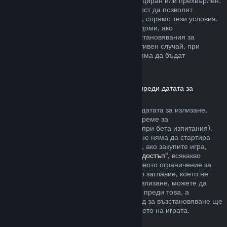
артикула да не е бил използван, модифициран или прехвърлен.
Другите разработчици ще имат възможност да позволят
възстановявания за артикули в игрите си, спрямо тези условия.
По време на покупката Steam ще Ви уведоми, ако
разработчикът е решил да предлага възстановявания за
артикула в играта, който купувате. В противен случай, при
покупките в игри, които не са на Valve, няма да бъдат
възстановявани през Steam.
Възстановявания за заглавия, закупени преди датата за
излизане
Когато закупите заглавие в Steam преди датата за излизане,
двучасовото ограничение на игралното време за
възстановяване ще е приложимо (освен при бета изпитания).
Но 14-дневният период за възстановяване няма да стартира
преди датата за излизане. Ето например, ако закупите игра,
която е в
„Ранен достъп“
или
„Разширен достъп“
, всякакво
игрално време ще се отчита към двучасовото ограничение за
възстановяване. Ако предплатите дадено заглавие, което не
може да бъде пускано преди датата за излизане, можете да
изискате възстановяване по всяко време преди това, а
стандартният 14-дневен/двучасов период за възстановяване ще
се прилага, считано от датата за излизането на играта.