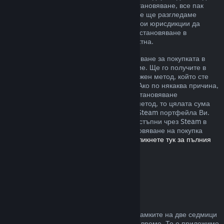
извън описаните от нас правила за възстановяване, все пак
можете да изискате възстановяване и ние ще разгледаме
случая. Възможно е потребителите в някои юрисдикции да
разполагат с допълнителни права за възстановяване в
обстоятелства, при които играта е дефектна.
Ще Ви бъде отпуснато пълно възстановяване за покупката в
рамките на една седмица след одобрение. Ще го получите в
Steam портфейла или чрез същия платежен метод, който сте
използвали, за да направите покупката. Ако по някаква причина,
Steam няма възможност да отпусне възстановяване
посредством първоначалния платежен метод, то цялата сума
ще бъде предоставена като кредит към Steam портфейла Ви.
(Възможно е някои платежни методи, достъпни чрез Steam в
държавата Ви, да не поддържат възстановяване на покупка
обратно към първоначалния източник.
Кликнете тук за пълния
списък
.)
Къде са приложими
възстановяванията
Steam възстановяването се предлага в рамките на две седмици
от покупката и при под два часа игрално време. То е приложимо