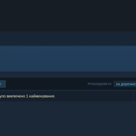
к
Упорядкувати
за доречні
було виключено 1 найменування.