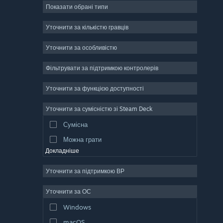
Показати обрані типи
Масова багатокористувацька
Інді
Уточнити за кількістю гравців
Дочасний доступ
Уточнити за особливістю
Казуальна гра
Фільтрувати за підтримкою контролерів
Симулятор
Перегони
Уточнити за функцією доступності
Спорт
Уточнити за сумісністю зі Steam Deck
Створення відео
Сумісна
Обробка фотографій
Можна грати
Докладніше
Уточнити за підтримкою ВР
Уточнити за ОС
Windows
macOS