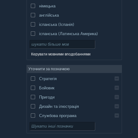
німецька
англійська
іспанська (Іспанія)
іспанська (Латинська Америка)
Керувати мовними вподобаннями
Уточнити за позначкою
Стратегія
Бойовик
Пригоди
Дизайн та ілюстрація
Службова програма
Вільний доступ
Рольова гра