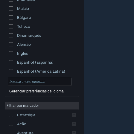
Malaio
Búlgaro
Tcheco
Dinamarquês
Alemão
Inglês
Espanhol (Espanha)
Espanhol (América Latina)
Gerenciar preferências de idioma
Filtrar por marcador
© Valve Corporation. Todos os direitos reservados.
Todas as marcas registradas são propriedade dos seus
Estratégia
respectivos donos nos EUA e em outros países.
Política de Privacidade
|
Termos Legais
|
Acessibilidade
|
Acordo de Assinatura do Steam
|
Ação
Reembolsos
|
Cookies
Aventura