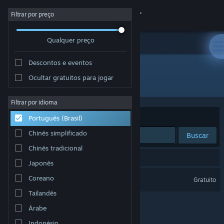
Iniciar sessão
Filtrar por preço
Qualquer preço
Loja
Descontos e eventos
Comunidade
Ocultar gratuitos para jogar
Distribuidora: Saint Paul Studios
Sobre
Filtrar por idioma
Ordenar por
Relevância
Português (Brasil)
Suporte
Chinês simplificado
Buscar
Chinês tradicional
Alterar idioma
1 resultado corresponde à sua busca.
Japonês
Baixe o aplicativo móvel do Steam
Saint Paul Pre-Alpha
Coreano
Gratuito
Tailandês
Ver versão para computadores
Árabe
Indonésio