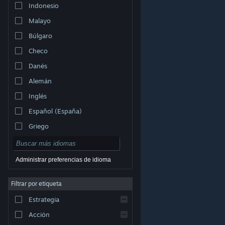
Indonesio
Malayo
Búlgaro
Checo
Danés
Alemán
Inglés
Español (España)
Griego
Administrar preferencias de idioma
Filtrar por etiqueta
© Valve Corporation. Todos los derechos reservados.
Todas las marcas registradas pertenecen a sus
respectivos dueños en EE. UU. y otros países.
Política
Estrategia
de Privacidad
|
Información legal
|
Accesibilidad
|
Acuerdo de Suscriptor a Steam
|
Reembolsos
|
Cookies
Acción