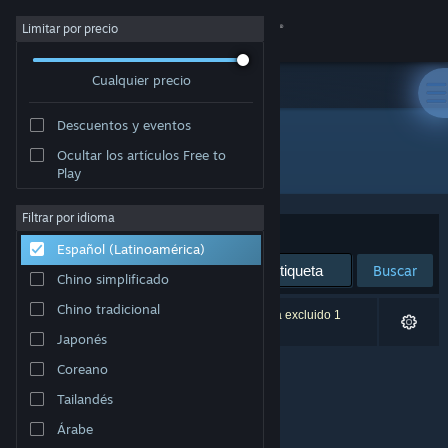
Iniciar sesión
Limitar por precio
Cualquier precio
Tienda
Descuentos y eventos
Comunidad
Ocultar los artículos Free to
Editor: Saint Paul Studios
Play
Acerca de
Filtrar por idioma
Ordenar por
Relevancia
Español (Latinoamérica)
Soporte
Buscar
Chino simplificado
Cambiar idioma
Chino tradicional
0 resultado(s) coinciden con la búsqueda. Se ha excluido 1
título según tus preferencias.
Japonés
Obtener la aplicación de Steam Mobile
Coreano
Ver versión clásica
Tailandés
Árabe