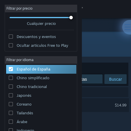
Iniciar sesión
Filtrar por precio
Cualquier precio
Tienda
Descuentos y eventos
Comunidad
Ocultar artículos Free to Play
Editor: Pyromancers.com
Acerca de
Filtrar por idioma
Ordenar por
Relevancia
Español de España
Soporte
Chino simplificado
Buscar
Chino tradicional
Cambiar idioma
1 resultado coincide con la búsqueda.
Japonés
Descargar Steam Mobile
Dungeon Painter Studio
Coreano
$14.99
Tailandés
Ver versión clásica
Árabe
Indonesio