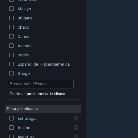
Malayo
Búlgaro
Checo
Danés
Alemán
Inglés
Español de Hispanoamérica
Griego
Gestionar preferencias de idioma
Filtrar por etiqueta
© Valve Corporation. Todos los derechos reservados.
Todas las marcas registradas pertenecen a sus
Estrategia
respectivos dueños en EE. UU. y otros países.
Política
de Privacidad
|
Información legal
|
Accesibilidad
|
Acuerdo de Suscriptor a Steam
|
Reembolsos
|
Acción
Cookies
Aventura