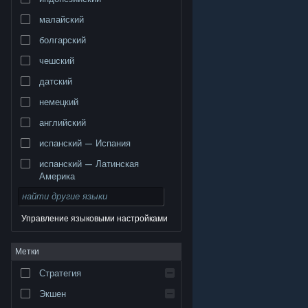
малайский
болгарский
чешский
датский
немецкий
английский
испанский — Испания
испанский — Латинская
Америка
Управление языковыми настройками
© Valve Corporation. Все права сохранены. Все
Метки
торговые марки являются собственностью
соответствующих владельцев в США и других
странах.
Политика конфиденциальности
|
Стратегия
Правовая информация
|
Доступность
|
Соглашение подписчика Steam
|
Возврат средств
|
Файлы cookie
Экшен