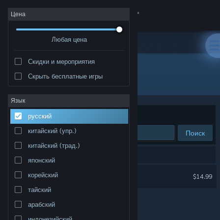
Войти
Цена
Любая цена
Магазин
Скидки и мероприятия
Сообщество
Скрыть бесплатные игры
Издатель: Pyromancers.com
Информация
Язык
Сортировать по
релевантности
русский
Поддержка
китайский (упр.)
Поиск
китайский (трад.)
Изменить язык
Результатов по вашему запросу: 1.
японский
Скачать мобильное приложение Steam
Dungeon Painter Studio
корейский
$14.99
тайский
Полная версия
арабский
индонезийский