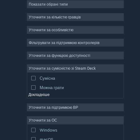
Показати обрані типи
Масова багатокористувацька
Інді
Уточнити за кількістю гравців
Дочасний доступ
Уточнити за особливістю
Казуальна гра
Фільтрувати за підтримкою контролерів
Симулятор
Перегони
Уточнити за функцією доступності
Спорт
Уточнити за сумісністю зі Steam Deck
Створення відео
Сумісна
Обробка фотографій
Можна грати
Докладніше
Уточнити за підтримкою ВР
Уточнити за ОС
Windows
macOS