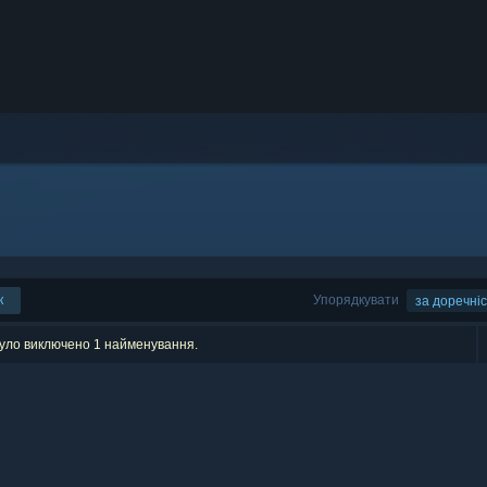
к
Упорядкувати
за доречні
було виключено 1 найменування.