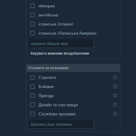
німецька
англійська
іспанська (Іспанія)
іспанська (Латинська Америка)
Керувати мовними вподобаннями
Уточнити за позначкою
Стратегія
Бойовик
Пригоди
Дизайн та ілюстрація
Службова програма
Вільний доступ
Рольова гра