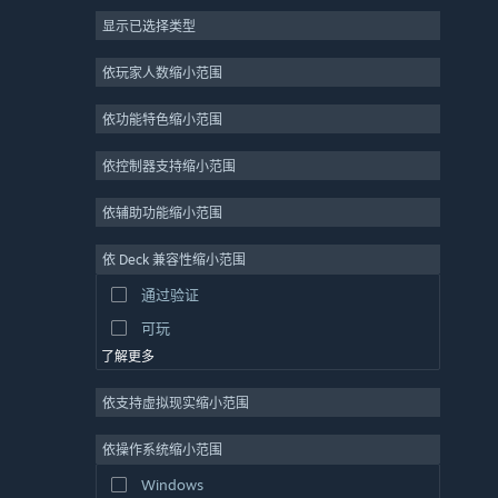
显示已选择类型
大型多人在线
独立
依玩家人数缩小范围
抢先体验
依功能特色缩小范围
休闲
模拟
依控制器支持缩小范围
竞速
依辅助功能缩小范围
体育
依 Deck 兼容性缩小范围
视频制作
通过验证
照片编辑
可玩
了解更多
依支持虚拟现实缩小范围
依操作系统缩小范围
Windows