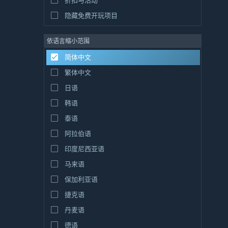
折扣与活动
隐藏免费开玩项目
依语言缩小范围
简体中文
繁体中文
日语
韩语
泰语
阿拉伯语
印度尼西亚语
马来语
保加利亚语
捷克语
丹麦语
德语