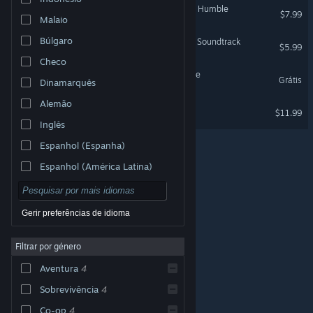
The Planet Crafter - Planet Humble
$7.99
Malaio
Búlgaro
The Planet Crafter Original Soundtrack
$5.99
Checo
The Planet Crafter: Prologue
Grátis
Dinamarquês
Alemão
Abracadabrew
$11.99
Inglês
Espanhol (Espanha)
Espanhol (América Latina)
Gerir preferências de idioma
Filtrar por género
© Valve Corporation. Todos os direitos reservados.
Todas as marcas comerciais são propriedade dos
Aventura
4
respetivos proprietários nos E.U.A. e outros países.
Política de Privacidade
|
Termos legais
|
Acessibilidade
|
Acordo de Subscrição Steam
|
Sobrevivência
4
Reembolsos
|
Cookies
Co-op
4