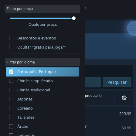
Iniciar sessão
Filtrar por preço
Qualquer preço
Loja
Descontos e eventos
Comunidade
Ocultar "grátis para jogar"
Editora: Miju Games
Sobre
Filtrar por idioma
Ordenar por
Relevância
Português (Portugal)
Apoio
Chinês simplificado
Pesquisar
Chinês tradicional
Alterar idioma
6 resultados correspondentes à tua pesquisa. 1 produto foi
Japonês
excluído com base nas tuas preferências.
Instala a app móvel do Steam
Coreano
The Planet Crafter
$23.99
Tailandês
Ver versão para computadores
The Planet Crafter - Toxicity
Árabe
$9.99
Indonésio