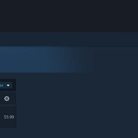
อง
$5.99