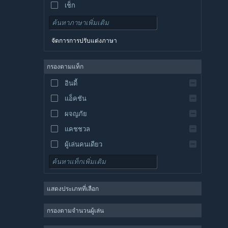
เช็ก
เดนมาร์ก
เยอรมัน
จัดการการปรับแต่งภาษา
อังกฤษ
สเปน
กรองตามแท็ก
สเปน-ลาตินอเมริกา
อินดี้
กรีก
แอ็คชัน
ผจญภัย
แคชชวล
ผู้เล่นคนเดียว
จำลองสถานการณ์
เกมสวมบทบาท
แสดงประเภทที่เลือก
กลยุทธ์
2 มิติ
กรองตามจำนวนผู้เล่น
เล่นระหว่างการพัฒนา