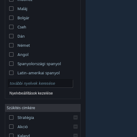
Maláj
Bolgár
Cseh
Dán
Német
Angol
Spanyolországi spanyol
Latin-amerikai spanyol
Nyelvbeállítások kezelése
Szűkítés címkére
© Valve Corporation. Minden jog fenntartva. A
Stratégia
védjegyek jogos tulajdonosaiké az Egyesült
Államokban és más országokban.
Adatvédelmi
szabályzat
|
Jogi információk
|
Hozzáférhetőség
|
Akció
Steam előfizetői szerződés
|
Visszatérítések
|
Sütik
Kaland