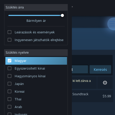
Bejelentkezés
Szűkítés árra
Bármilyen ár
Áruház
Leárazások és események
Közösség
Ingyenesen játszhatók elrejtése
Kiadó: Miju Games
Névjegy
Szűkítés nyelvre
Rendezés
Relevancia
Magyar
Támogatás
Egyszerűsített kínai
Keresés
Hagyományos kínai
Nyelvváltás
1 eredmény felel meg a keresésednek. 6 termék ki lett zárva a
Japán
beállításaid alapján.
A Steam mobilalkalmazás beszerzése
Koreai
The Planet Crafter Original Soundtrack
$5.99
Thai
Asztali weboldalra váltás
Arab
Indonéz