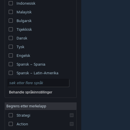
Indonesisk
Malayisk
Bulgarsk
Tsjekkisk
Dansk
Tysk
Engelsk
Spansk – Spania
Spansk – Latin-Amerika
Behandle språkinnstillinger
Begrens etter merkelapp
© Valve Corporation. Alle rettigheter reservert. Alle
varemerker tilhører sine respektive eiere i USA og andre
Strategi
land.
Retningslinjer for personvern
|
Juridisk
|
Tilgjengelighet
|
Steams abonnementsavtale
|
Refusjoner
|
Informasjonskapsler
Action