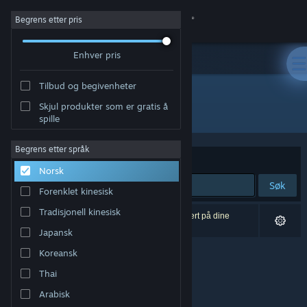
Logg inn
Begrens etter pris
Enhver pris
Butikk
Tilbud og begivenheter
Samfunn
Skjul produkter som er gratis å
Utgiver: 夢幻泡影リョウショウカカン
spille
Om
Begrens etter språk
Sorter etter
Relevans
Norsk
Kundestøtte
Søk
Forenklet kinesisk
Bytt språk
Tradisjonell kinesisk
0 treff på søket. 3 produkter er blitt utelukket basert på dine
innstillinger.
Japansk
Skaff deg Steam-appen på mobil
Koreansk
Vis skrivebordsversjon
Thai
Arabisk