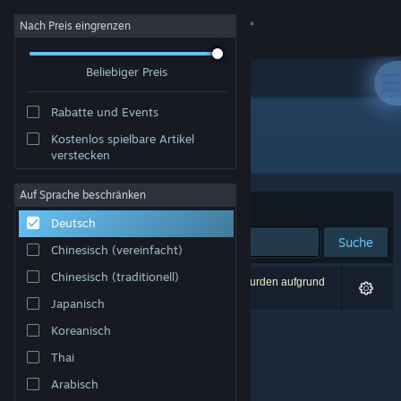
Anmelden
Nach Preis eingrenzen
Beliebiger Preis
Shop
Rabatte und Events
Community
Kostenlos spielbare Artikel
Publisher: 夢幻泡影リョウショウカカン
verstecken
Info
Auf Sprache beschränken
Sortieren nach
Relevanz
Deutsch
Support
Suche
Chinesisch (vereinfacht)
Sprache ändern
Chinesisch (traditionell)
0 Ergebnisse entsprechen Ihrer Suche. 3 Titel wurden aufgrund
Ihrer Einstellungen ausgeschlossen.
Japanisch
Steam-Mobile-App herunterladen
Koreanisch
Desktopversion anzeigen
Thai
Arabisch