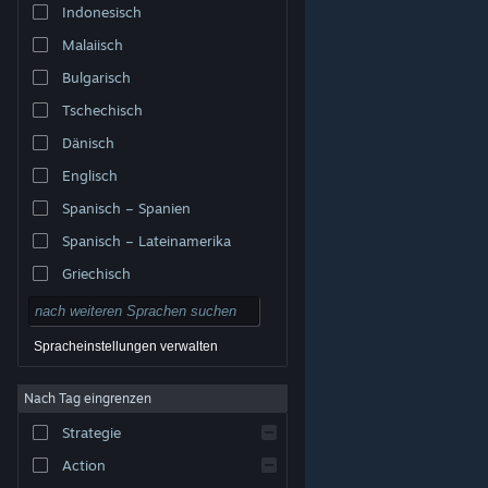
Indonesisch
Malaiisch
Bulgarisch
Tschechisch
Dänisch
Englisch
Spanisch – Spanien
Spanisch – Lateinamerika
Griechisch
Spracheinstellungen verwalten
Nach Tag eingrenzen
© Valve Corporation. Alle Rechte vorbehalten. Alle
Marken sind Eigentum ihrer jeweiligen Besitzer in den
Strategie
USA und anderen Ländern.
Datenschutzrichtlinien
|
Rechtliches
|
Barrierefreiheit
|
Steam-
Nutzungsvertrag
|
Rückerstattungen
|
Cookies
Action