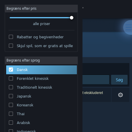
Log på
Begræns efter pris
alle priser
Butik
Rabatter og begivenheder
Fællesskab
Skjul spil, som er gratis at spille
Udgiver: 夢幻泡影リョウショウカカン
Om
Begræns efter sprog
Sorter efter
Relevans
Dansk
Support
Forenklet kinesisk
Søg
Traditionelt kinesisk
Skift sprog
0 resultater matcher din søgning. 3 titler er blevet ekskluderet
Japansk
baseret på dine præferencer.
Hent Steam-mobilappen
Koreansk
Thai
Vis desktop-webside
Arabisk
Indonesisk