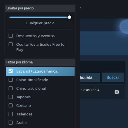
Iniciar sesión
Limitar por precio
Cualquier precio
Tienda
Descuentos y eventos
Comunidad
Ocultar los artículos Free to
Editor: Spawn Digital
Play
Acerca de
Filtrar por idioma
Ordenar por
Relevancia
Español (Latinoamérica)
Soporte
Buscar
Chino simplificado
Cambiar idioma
Chino tradicional
0 resultado(s) coinciden con la búsqueda. Se han excluido 4
títulos según tus preferencias.
Japonés
Obtener la aplicación de Steam Mobile
Coreano
Ver versión clásica
Tailandés
Árabe