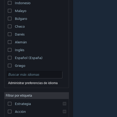
Indonesio
Malayo
Búlgaro
Checo
Danés
Alemán
Inglés
Español (España)
Griego
Administrar preferencias de idioma
Filtrar por etiqueta
© Valve Corporation. Todos los derechos reservados.
Todas las marcas registradas pertenecen a sus
respectivos dueños en EE. UU. y otros países.
Política
Estrategia
de Privacidad
|
Información legal
|
Accesibilidad
|
Acuerdo de Suscriptor a Steam
|
Reembolsos
|
Cookies
Acción