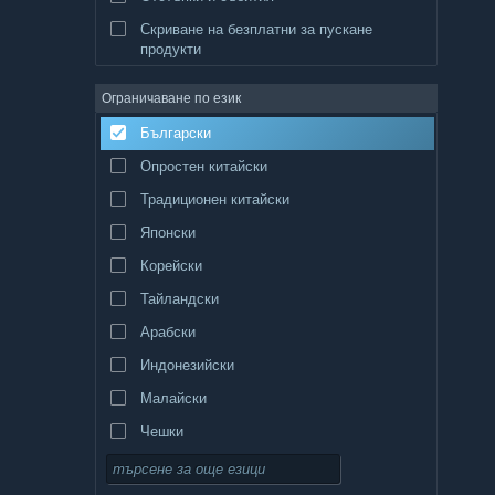
Скриване на безплатни за пускане
продукти
Ограничаване по език
Български
Опростен китайски
Традиционен китайски
Японски
Корейски
Тайландски
Арабски
Индонезийски
Малайски
Чешки
Датски