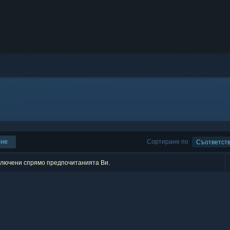
ене
Сортиране по
Съответст
зключени спрямо предпочитанията Ви.