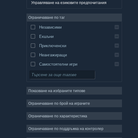
Немски
Управляване на езиковите предпочитания
Английски
Ограничаване по таг
Испански — Испания
Независими
Испански — Латинска Америка
Екшъни
Гръцки
Приключенски
Неангажиращи
Самостоятелни игри
Симулации
Ролеви
Показване на избраните типове
Стратегии
Двуизмерни
Ограничаване по брой на играчите
Ранен достъп
Ограничаване по характеристика
Триизмерни
Ограничаване по поддръжка на контролер
Безплатни за пускане
Атмосферни