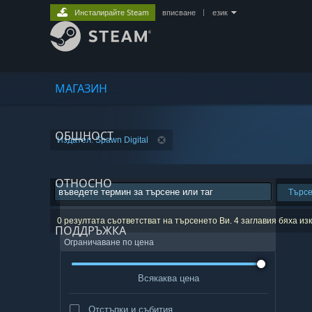
Инсталирайте Steam
вписване
|
език
МАГАЗИН
ОБЩНОСТ
Издател: Spawn Digital
ОТНОСНО
Търс
0 резултата съответстват на търсенето Ви. 4 заглавия бяха и
ПОДДРЪЖКА
Ограничаване по цена
Всякаква цена
Отстъпки и събития