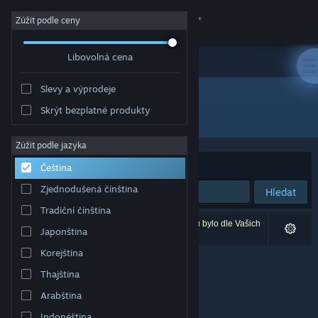
Přihlásit se
Zúžit podle ceny
Libovolná cena
Obchod
Slevy a výprodeje
Komunita
Skrýt bezplatné produkty
Vydavatel: Spawn Digital
Informace
Zúžit podle jazyka
Seřadit podle
Relevance
Čeština
Podpora
Zjednodušená čínština
Hledat
Tradiční čínština
Změnit jazyk
Vašemu zadání odpovídá 0 výsledků. 4 produktů bylo dle Vašich
Japonština
předvoleb vyloučeno z výsledků vyhledávání.
Mobilní aplikace služby Steam
Korejština
Thajština
Desktopová verze stránky
Arabština
Indonéština