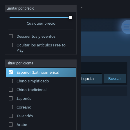
Iniciar sesión
Limitar por precio
Cualquier precio
Tienda
Descuentos y eventos
Comunidad
Ocultar los artículos Free to
Editor: Proletariat, Inc.
Play
Acerca de
Filtrar por idioma
Ordenar por
Relevancia
Español (Latinoamérica)
Soporte
Buscar
Chino simplificado
Cambiar idioma
Chino tradicional
0 resultado(s) coinciden con la búsqueda.
Japonés
Obtener la aplicación de Steam Mobile
Coreano
Ver versión clásica
Tailandés
Árabe