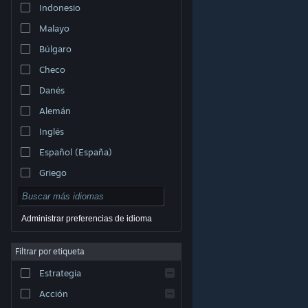
Indonesio
Malayo
Búlgaro
Checo
Danés
Alemán
Inglés
Español (España)
Griego
Administrar preferencias de idioma
Filtrar por etiqueta
© Valve Corporation. Todos los derechos reservados.
Todas las marcas registradas pertenecen a sus
respectivos dueños en EE. UU. y otros países.
Política
Estrategia
de Privacidad
|
Información legal
|
Accesibilidad
|
Acuerdo de Suscriptor a Steam
|
Reembolsos
|
Cookies
Acción