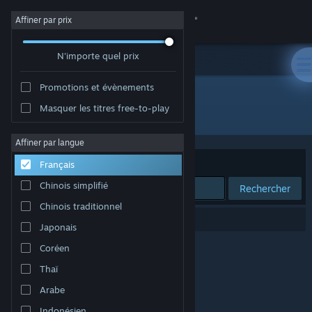
Se connecter
Affiner par prix
N'importe quel prix
Magasin
Promotions et évènements
Communauté
Masquer les titres free-to-play
Édition : Proletariat, Inc.
À propos
Affiner par langue
Trier par
Pertinence
Français
Support
Chinois simplifié
Rechercher
Chinois traditionnel
Changer la langue
0 résultats correspondent à votre recherche.
Japonais
Télécharger l'application mobile Steam
Coréen
Thaï
Voir version ordi. du site
Arabe
Indonésien