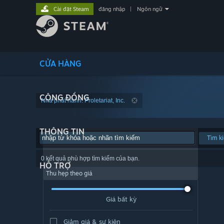
Cài đặt Steam
đăng nhập
|
Ngôn ngữ
CỬA HÀNG
CỘNG ĐỒNG
Nhà phát hành: Proletariat, Inc.
THÔNG TIN
Tìm k
0 kết quả phù hợp tìm kiếm của bạn.
HỖ TRỢ
Thu hẹp theo giá
Giá bất kỳ
Giảm giá & sự kiện