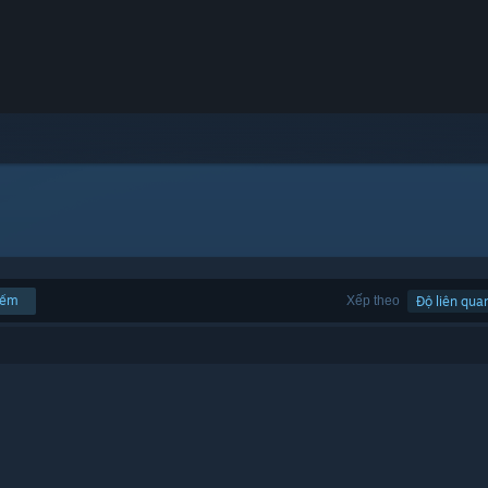
iếm
Xếp theo
Độ liên qua