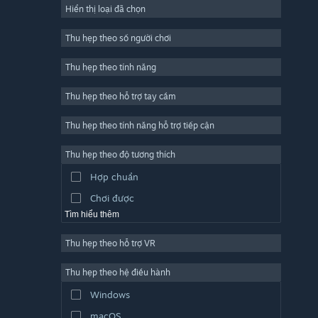
Hiển thị loại đã chọn
Trực tuyến nhiều người chơi
Indie
Thu hẹp theo số người chơi
Truy cập sớm
Thu hẹp theo tính năng
Đơn giản
Thu hẹp theo hỗ trợ tay cầm
Mô phỏng
Đua tốc độ
Thu hẹp theo tính năng hỗ trợ tiếp cận
Thể thao
Thu hẹp theo độ tương thích
Sản xuất video
Hợp chuẩn
Chỉnh sửa ảnh
Chơi được
Tìm hiểu thêm
Thu hẹp theo hỗ trợ VR
Thu hẹp theo hệ điều hành
Windows
macOS