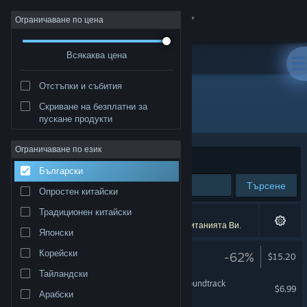
Вписване
Ограничаване по цена
Всякаква цена
Магазин
Отстъпки и събития
Общност
Скриване на безплатни за
Издател: Coconut Island Games
пускане продукти
Относно
Ограничаване по език
Сортиране по
Съответстване
Български
Поддръжка
Търсене
Опростен китайски
Смяна на езика
Традиционен китайски
4 резултата съответстват на търсенето Ви.
10 заглавия бяха изключени спрямо предпочитанията Ви.
Японски
Сдобийте се с мобилното Steam приложение
LUNA The Shadow Dust
Корейски
-62%
$15.20
Преглед на сайта за настолни компютри
Тайландски
LUNA The Shadow Dust Soundtrack
$6.99
Арабски