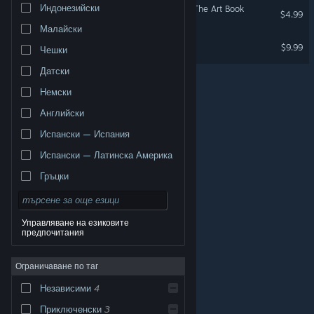
Индонезийски
LUNA The Shadow Dust - The Art Book
$4.99
Малайски
Necrobarista - OST
$9.99
Чешки
Датски
Немски
Английски
Испански — Испания
Испански — Латинска Америка
Гръцки
Управляване на езиковите
предпочитания
© Valve Corporation. Всички права запазени. Всички
търговски марки принадлежат на съответните им
Ограничаване по таг
собственици в САЩ и други страни.
Декларация за
поверителност
|
Юридическа информация
|
Достъпност
|
Условия за ползване на Steam
|
Независими
4
Възстановявания
|
Бисквитки
Приключенски
3