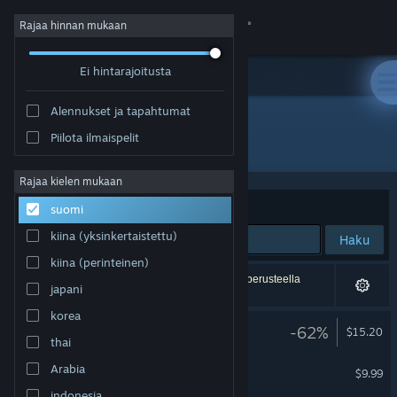
Kirjaudu sisään
Rajaa hinnan mukaan
Ei hintarajoitusta
Kauppa
Alennukset ja tapahtumat
Yhteisö
Piilota ilmaispelit
Julkaisija: Coconut Island Games
Tietoa
Rajaa kielen mukaan
Järjestelyperuste
Osuvuus
suomi
Tuki
kiina (yksinkertaistettu)
Haku
kiina (perinteinen)
Vaihda kieli
4 tulosta vastaa hakuasi. 10 peliä on asetustesi perusteella
japani
jätetty pois.
Hanki Steam-mobiilisovellus
korea
LUNA The Shadow Dust
-62%
$15.20
thai
Näytä työpöytäsivusto
Necrobarista - OST
Arabia
$9.99
indonesia