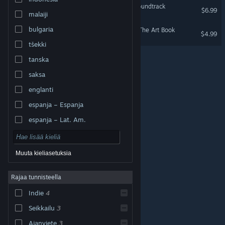
LUNA The Shadow Dust Soundtrack
$6.99
malaiji
bulgaria
LUNA The Shadow Dust - The Art Book
$4.99
tšekki
tanska
saksa
englanti
espanja – Espanja
espanja – Lat. Am.
Muuta kieliasetuksia
Rajaa tunnisteella
© Valve Corporation. Kaikki oikeudet pidätetään. Kaikki
tavaramerkit ovat omistajiensa omaisuutta
Indie
4
Yhdysvalloissa ja kaikkialla maailmassa.
Tietosuojakäytäntö
|
Juridiset tiedot
|
Helppokäyttötoiminnot
|
Steam-tilaussopimus
|
Seikkailu
3
Hyvitykset
|
Evästeet
Ajanviete
3