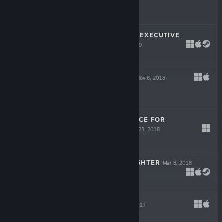
Free To Play
YUPPIE PSYCHO: EXECUTIVE
EDITION
Apr 25, 2019
$16.99
RAGE IN PEACE
Nov 8, 2018
$12.99
SINNER: SACRIFICE FOR
REDEMPTION
Oct 23, 2018
$18.99
MY LOVELY DAUGHTER
Mar 8, 2018
$14.99
MAGICAT
Aug 22, 2017