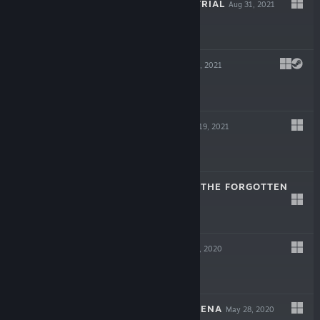
JACK AXE: THE TRIAL
Aug 31, 2021
Free
LAMENTUM
Aug 27, 2021
$15.99
RISING HELL
May 19, 2021
-60%
$9.99
$3.99
ELDEN: PATH OF THE FORGOTTEN
Jul 9, 2020
$15.99
NEVERINTH
Jun 17, 2020
$15.99
RETROGRADE ARENA
May 28, 2020