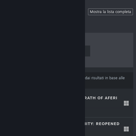
📝 Sign up For Playtests!
Mostra la lista completa
I PIÙ VENDUTI
NUOVE USCITE
PROSSIME USCITE
SCONTI
Alcuni prodotti potrebbero essere stati esclusi dai risultati in base alle
tue preferenze di contenuti o lingua
.
ALTHEIA: THE WRATH OF AFERI
21 ago 2025
$19.99
DOORS OF INSANITY: REOPENED
20 feb 2025