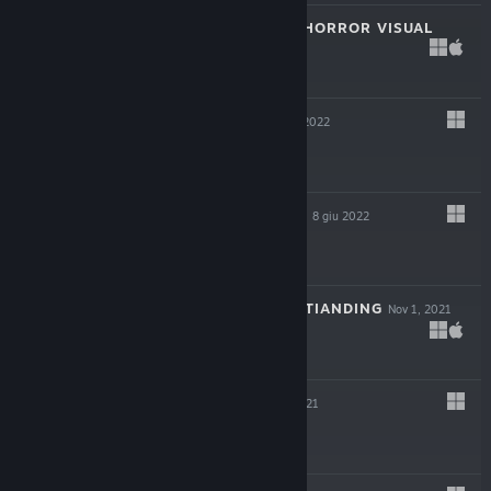
SAINT MAKER - HORROR VISUAL
NOVEL
22 feb 2023
$13.99
HAZEL SKY
19 lug 2022
$24.99
MY LOVELY WIFE
8 giu 2022
$14.99
THE LEGEND OF TIANDING
Nov 1, 2021
$19.99
JACK AXE
Oct 6, 2021
$14.99