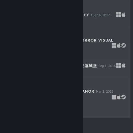
$4.99
ORIGINAL JOURNEY
Aug 16, 2017
$11.99
THE LETTER - HORROR VISUAL
NOVEL
Jul 24, 2017
$19.99
LOST CASTLE / 失落城堡
Sep 1, 2016
$9.99
THE COUNT LUCANOR
Mar 3, 2016
$9.99
© Valve Corporation. Tutti i diritti riservati. Tutti i
marchi appartengono ai rispettivi proprietari negli