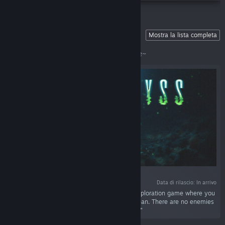
💜 Wishlist Our Upcoming Games!
Mostra la lista completa
Show us some love and hit that
💜"Wishlist"💜button! Never miss a release~󠀠󠀠󠀠󠀠󠀠󠀠󠀠󠀠
Data di rilascio: In arrivo
"COLD ABYSS is a relaxing and atmospheric exploration game where you
repair internet cables on the bottom of the ocean. There are no enemies
or other forms of danger down there. Just you."