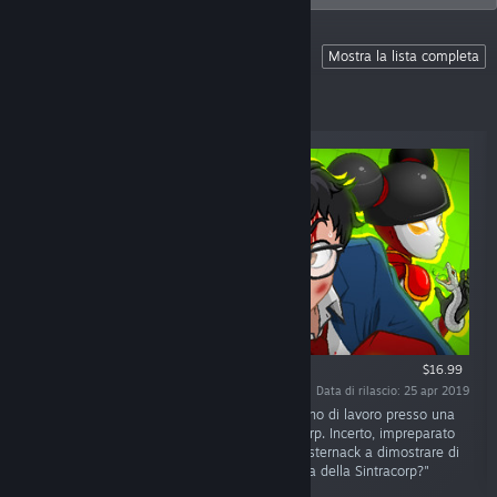
🎮COOL GAMES OVER HERE
Mostra la lista completa
🐈Help us feed our cats and support the
awesome indie devs~
$16.99
Data di rilascio: 25 apr 2019
"Unisciti a Brian Pasternack al suo primo giorno di lavoro presso una
delle maggiori società del mondo, la Sintracorp. Incerto, impreparato
ed assolutamente non qualificato, riuscirà Pasternack a dimostrare di
avere ciò che serve per brillare nella gerarchia della Sintracorp?"