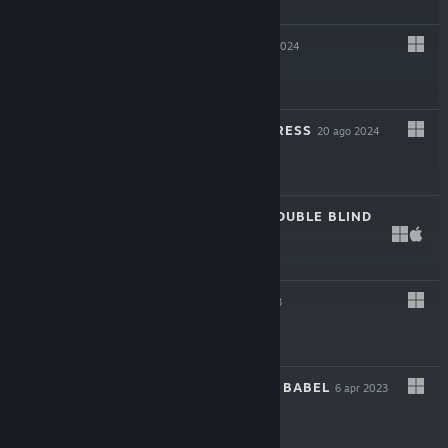
$12.99
DEVILATED
28 ott 2024
$19.99
MY LOVELY EMPRESS
20 ago 2024
$19.99
DEATH TRICK: DOUBLE BLIND
11 mar 2024
$15.99
KILLBUG
3 mag 2023
$6.99
THE LIBRARY OF BABEL
6 apr 2023
$18.99