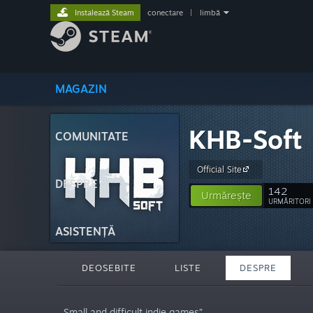
Instalează Steam
conectare
|
limbă
MAGAZIN
KHB-Soft
COMUNITATE
Official Site
DESPRE
142
Urmărește
URMĂRITORI
ASISTENȚĂ
DEOSEBITE
LISTE
DESPRE
„Small and difficult indie games”