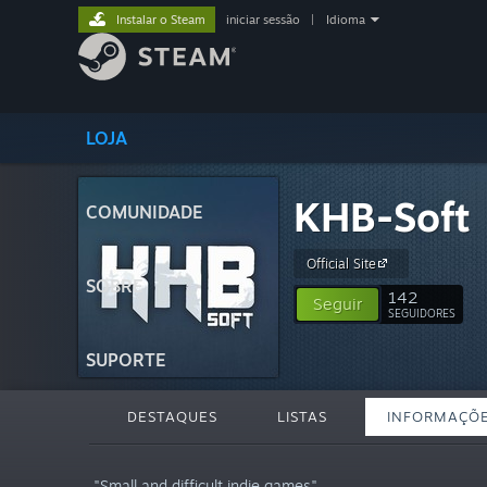
Instalar o Steam
iniciar sessão
|
Idioma
LOJA
KHB-Soft
COMUNIDADE
Official Site
SOBRE
142
Seguir
SEGUIDORES
SUPORTE
DESTAQUES
LISTAS
INFORMAÇÕ
"Small and difficult indie games"