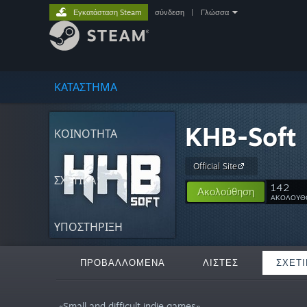
Εγκατάσταση Steam
σύνδεση
|
Γλώσσα
ΚΑΤΑΣΤΗΜΑ
KHB-Soft
ΚΟΙΝΟΤΗΤΑ
Official Site
ΣΧΕΤΙΚΆ
142
Ακολούθηση
ΑΚΟΛΟΥΘ
ΥΠΟΣΤΗΡΙΞΗ
ΠΡΟΒΑΛΛΌΜΕΝΑ
ΛΊΣΤΕΣ
ΣΧΕΤΙ
«Small and difficult indie games»