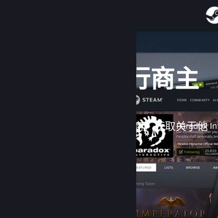
登录
商店
隆重推出
社区
开发者与发行商主
页
关于
客服
关注您最爱的开发者和发行商，获取关于他
们的新产品的通知。
更改语言
获取 Steam 手机应用
查看桌面版网站