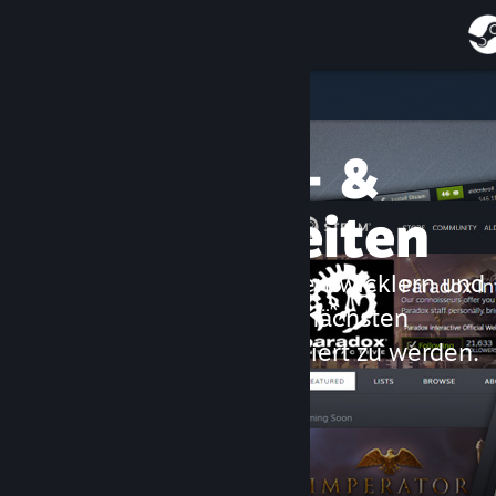
Anmelden
Shop
WIR PRÄSENTIEREN:
Entwickler- &
Community
Publisherseiten
Info
Support
Folgen Sie Ihren Lieblingsentwicklern und
-publishern, um über ihre nächsten
Sprache ändern
Veröffentlichungen informiert zu werden.
Steam-Mobile-App herunterladen
Desktopversion anzeigen