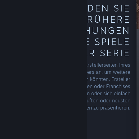
ERKUNDEN SIE
FRÜHERE
VERÖFFENTLICHUNGEN
ODER WEITERE SPIELE
EINER SERIE
Sehen Sie sich die Erstellerseiten Ihres
Lieblingsentwicklers oder -publishers an, um weitere
Spiele zu erkunden, die Ihnen gefallen könnten. Ersteller
mit mehreren Titeln können ihre Serien oder Franchises
auf verschiedene Arten ausstellen oder sich einfach
darauf konzentrieren, ihre meistverkauften oder neusten
Veröffentlichungen zu präsentieren.