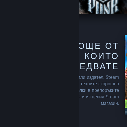
ОТКРИЙТЕ ОЩЕ ОТ
СЪЗДАТЕЛИ, КОИТО
СЛЕДВАТЕ
След като последвате разработчик или издател, Steam
ще започна да включва още от техните скорошно
излезли заглавия или нашумели сделки в препоръките
към Вас, на началната Ви страница и из целия Steam
магазин.