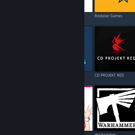
Electronic Arts
Square Enix
Rockstar Games
Resident Evil
Games Operators
CD PROJEKT RED
Call of Duty
Kagura Games
Warhammer