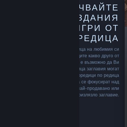
ПРОУЧВАЙТЕ
ПРЕДХОДНИ ИЗДАНИЯ
ИЛИ ОЩЕ ИГРИ ОТ
ДАДЕНА ПОРЕДИЦА
Прегледайте началната страница на любимия си
разработчик или издател, за да видите какво друго от
това, което са направили е възможно да Ви
заинтересува. Създателите с редица заглавия могат
да изложат серии и престижни поредици по редица
различни начини. Или просто да се фокусират над
това да отличат своето най-продавано или
новоизлязло заглавие.