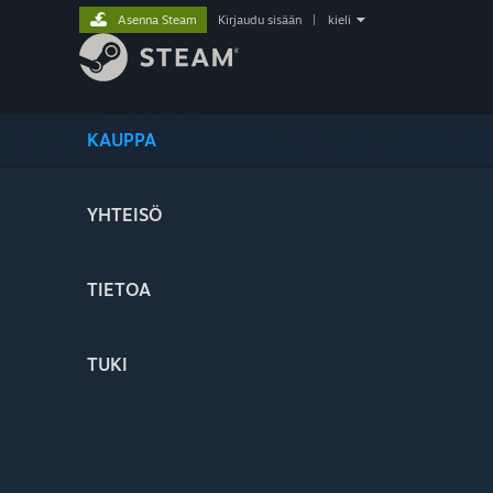
Asenna Steam
Kirjaudu sisään
|
kieli
KAUPPA
YHTEISÖ
TIETOA
TUKI