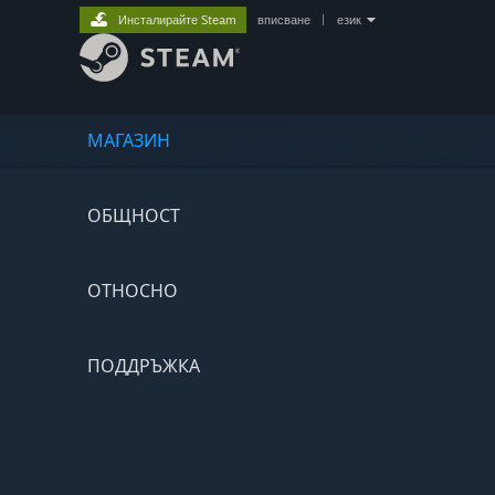
Инсталирайте Steam
вписване
|
език
МАГАЗИН
ОБЩНОСТ
ОТНОСНО
ПОДДРЪЖКА