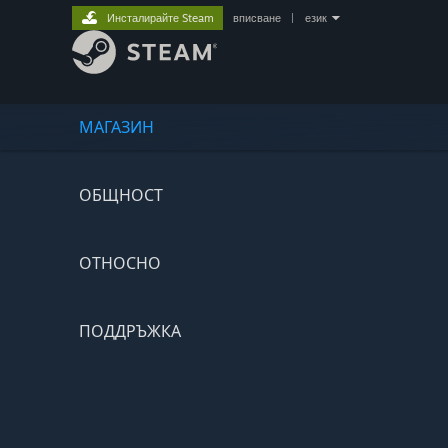
Инсталирайте Steam
вписване
|
език
МАГАЗИН
ОБЩНОСТ
ОТНОСНО
ПОДДРЪЖКА