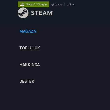
Steam'i Yükleyin
giriş yap
|
dil
MAĞAZA
TOPLULUK
HAKKINDA
DESTEK